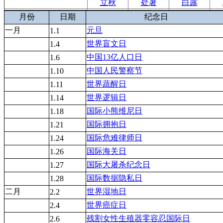
立秋
处暑
白露
月份
日期
纪念日
一月
元旦
1.1
世界盲文日
1.4
中国13亿人口日
1.6
中国人民警察节
1.10
世界蔬醒日
1.11
世界逻辑日
1.14
国际小熊维尼日
1.18
国际拥抱日
1.21
国际危难律师日
1.24
国际海关日
1.26
国际大屠杀纪念日
1.27
国际数据隐私日
1.28
二月
世界湿地日
2.2
世界癌症日
2.4
残割女性生殖器零容忍国际日
2.6