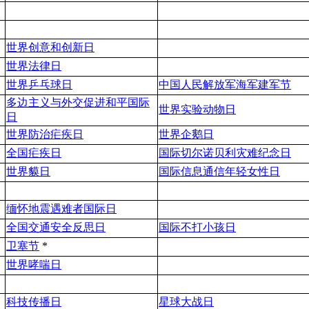
世界创意和创新日
世界法律日
世界乒乓球日
中国人民解放军海军建军节
多边主义与外交促进和平国际
世界实验动物日
日
世界防治疟疾日
世界企鹅日
全国疟疾日
国际切尔诺贝利灾难纪念日
世界貘日
国际信息通信年轻女性日
缅怀地震遇难者国际日
全国交通安全反思日
国际不打小孩日
卫塞节
*
世界哮喘日
科技传播日
星球大战日