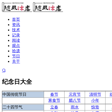
首页
资讯
技术
记录
阅读
观点
拾遗
节日
关于
纪念日大全
中国传统节日
春节
元宵节
清明节
寒食节
腊八节
小年
二十四节气
立春
雨水
惊蛰