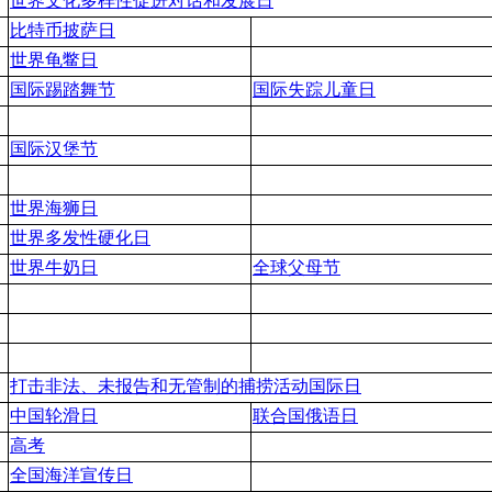
世界文化多样性促进对话和发展日
比特币披萨日
世界龟鳖日
国际踢踏舞节
国际失踪儿童日
国际汉堡节
世界海狮日
世界多发性硬化日
世界牛奶日
全球父母节
打击非法、未报告和无管制的捕捞活动国际日
中国轮滑日
联合国俄语日
高考
全国海洋宣传日