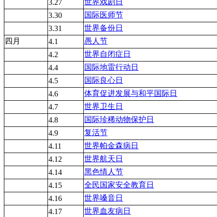
世界戏剧日
3.27
国际医师节
3.30
世界备份日
3.31
四月
愚人节
4.1
世界自闭症日
4.2
国际地雷行动日
4.4
国际良心日
4.5
体育促进发展与和平国际日
4.6
世界卫生日
4.7
国际珍稀动物保护日
4.8
复活节
4.9
世界帕金森病日
4.11
世界航天日
4.12
黑色情人节
4.14
全民国家安全教育日
4.15
世界嗓音日
4.16
世界血友病日
4.17