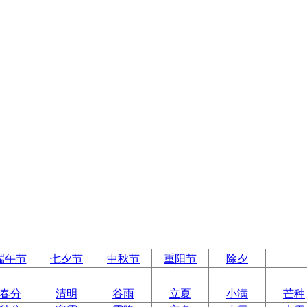
端午节
七夕节
中秋节
重阳节
除夕
春分
清明
谷雨
立夏
小满
芒种