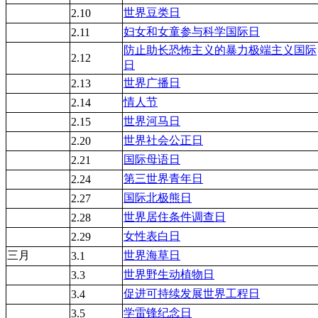
世界豆类日
2.10
妇女和女童参与科学国际日
2.11
防止助长恐怖主义的暴力极端主义国际
2.12
日
世界广播日
2.13
情人节
2.14
世界河马日
2.15
世界社会公正日
2.20
国际母语日
2.21
第三世界青年日
2.24
国际北极熊日
2.27
世界居住条件调查日
2.28
女性表白日
2.29
三月
世界海草日
3.1
世界野生动植物日
3.3
促进可持续发展世界工程日
3.4
学雷锋纪念日
3.5