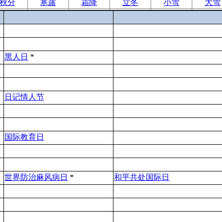
秋分
寒露
霜降
立冬
小雪
大雪
黑人日
*
日记情人节
国际教育日
世界防治麻风病日
*
和平共处国际日