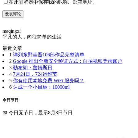
在此浏览器中保存我的昵称、邮箱地址。
maqingxi
平凡的人，向往简单的生活
最近文章
1
详列东野圭吾106部作品完整清单
2
Google 推出全新安全验证方式：自拍视频登录账户
3
勒布朗・詹姆斯日
4
7月24日，724运维节
5
你有使用本地免费 WiFi 服务吗？
6
达成一个小目标：10000ml
今日节日
📅 今日无节日，显示8月8日节日