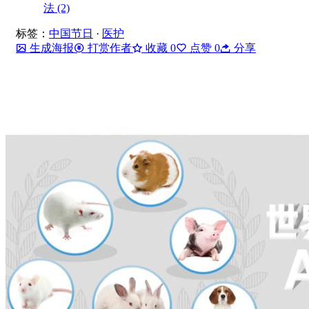
法 (2)
标签：
中国节日
·
医护
生成海报
打赏作者
收藏
0
点赞
0
分享