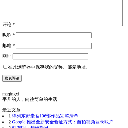
评论
*
昵称
*
邮箱
*
网址
在此浏览器中保存我的昵称、邮箱地址。
maqingxi
平凡的人，向往简单的生活
最近文章
1
详列东野圭吾106部作品完整清单
2
Google 推出全新安全验证方式：自拍视频登录账户
3
勒布朗・詹姆斯日