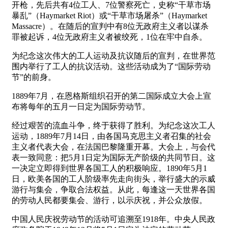
开枪，先后共有4位工人、7位警察死亡，史称“干草市场
暴乱”（Haymarket Riot）或“干草市场屠杀”（Haymarket
Massacre）。在随后的宣判中有8位无政府主义者以谋杀
罪被起诉，4位无政府主义者被绞死，1位在牢中自杀。
为纪念这次伟大的工人运动及抗议随后的宣判，在世界范
围内举行了工人的抗议活动。这些活动成为了“国际劳动
节”的前身。
1889年7月，在恩格斯组织召开的第二国际成立大会上宣
布将每年的五月一日定为国际劳动节。
经过艰苦的流血斗争，终于获得了胜利。为纪念这次工人
运动，1889年7月14日，由各国马克思主义者召集的社会
主义者代表大会，在法国巴黎隆重开幕。大会上，与会代
表一致同意：把5月1日定为国际无产阶级的共同节日。这
一决定立即得到世界各国工人的积极响应。1890年5月1
日，欧美各国的工人阶级率先走向街头，举行盛大的示威
游行与集会，争取合法权益。从此，每逢这一天世界各国
的劳动人民都要集会、游行，以示庆祝，并公众放假。
中国人民庆祝劳动节的活动可追溯至1918年。中央人民政