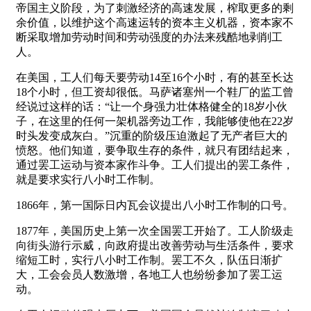
帝国主义阶段，为了刺激经济的高速发展，榨取更多的剩
余价值，以维护这个高速运转的资本主义机器，资本家不
断采取增加劳动时间和劳动强度的办法来残酷地剥削工
人。
在美国，工人们每天要劳动14至16个小时，有的甚至长达
18个小时，但工资却很低。马萨诸塞州一个鞋厂的监工曾
经说过这样的话：“让一个身强力壮体格健全的18岁小伙
子，在这里的任何一架机器旁边工作，我能够使他在22岁
时头发变成灰白。”沉重的阶级压迫激起了无产者巨大的
愤怒。他们知道，要争取生存的条件，就只有团结起来，
通过罢工运动与资本家作斗争。工人们提出的罢工条件，
就是要求实行八小时工作制。
1866年，第一国际日内瓦会议提出八小时工作制的口号。
1877年，美国历史上第一次全国罢工开始了。工人阶级走
向街头游行示威，向政府提出改善劳动与生活条件，要求
缩短工时，实行八小时工作制。罢工不久，队伍日渐扩
大，工会会员人数激增，各地工人也纷纷参加了罢工运
动。