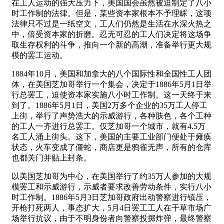
在工人运动的强大压力下，美国国会虽然被迫制定了八小
时工作制的法律。但是，某些资本家根本不予理睬，这项
法律只不过是一纸空文，工人们仍然是生活在水深火热之
中，倍受资本家的折磨。忍无可忍的工人们决定将这场争
取生存权利的斗争，推向一个新的高潮，准备举行更大规
模的罢工运动。
1884年10月，美国和加拿大的八个国际性和全国性工人团
体，在美国芝加哥举行一个集会，决定于1886年5月1日举
行总罢工，迫使资本家实施八小时工作制。这一天终于来
到了。1886年5月1日，美国2万多个企业的35万工人停工
上街，举行了声势浩大的示威游行，各种肤色，各个工种
的工人一齐进行总罢工。仅芝加哥一个城市，就有4.5万
名工人涌上街头。这下，美国的主要工业部门便处于瘫痪
状态，火车变成了僵蛇，商店更是鸦雀无声，所有的仓库
也都关门并贴上封条。
以美国芝加哥为中心，在美国举行了约35万人参加的大规
模罢工和示威游行，示威者要求改善劳动条件，实行八小
时工作制。1886年5月3日芝加哥政府出动警察进行镇压，
开枪打死两人，事态扩大，5月4日罢工工人在干草市场广
场举行抗议，由于不明身份者向警察投掷炸弹，最终警察