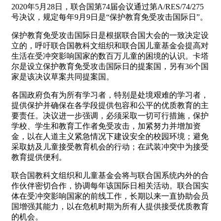
2020年5月28日，联合国第74届会议通过第A/RES/74/275
号决议，规定每年9月9日是“保护教育免受攻击国际日”。
保护教育免受攻击国际日是根据联合国大会的一致决定设
立的，呼吁联合国教科文组织和联合国儿童基金会提高对
生活在受冲突影响国家的数百万儿童的困境的认识。卡塔
尔是设立保护教育免受攻击国际日的提案国，另有36个国
家是该决议草案共同提案国。
各国政府负有为所有学习者，特别是处境艰难的学习者，
提供保护并确保在各学段提供包容和公平的优质教育的主
要责任。决议进一步强调，必须采取一切可行措施，保护
学校、学生和教育工作者免受攻击，加紧努力并增加资
金，以在人道主义紧急情况下建设安全的校园环境；避免
采取妨及儿童接受教育机会的行动；在武装冲突中为接受
教育提供便利。
联合国教科文组织和儿童基金会将与联合国系统内外的合
作伙伴密切合作，协调每年该国际日相关活动。联合国实
体在受冲突影响国家的前线工作，长期以来一直协助会员
国增强其能力，以在危机时期为所有人提供接受优质教育
的机会。