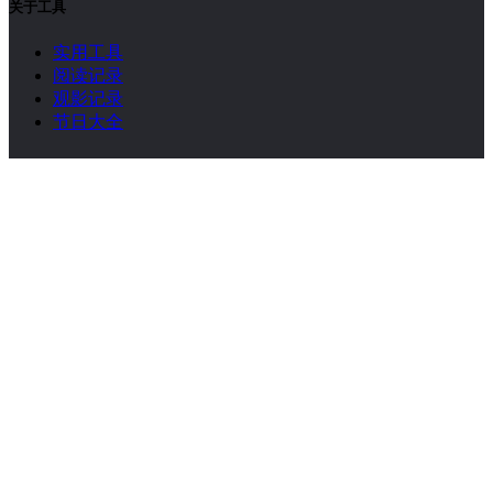
关于工具
实用工具
阅读记录
观影记录
节日大全
关于文章
点赞排行
标签云图
WPS Office
WordPress
Copyright 2026. All Rights Reserved.
浙ICP备09020836号-11
.
浙公网安备 33082502000225号
搜索