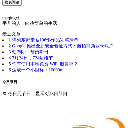
maqingxi
平凡的人，向往简单的生活
最近文章
1
详列东野圭吾106部作品完整清单
2
Google 推出全新安全验证方式：自拍视频登录账户
3
勒布朗・詹姆斯日
4
7月24日，724运维节
5
你有使用本地免费 WiFi 服务吗？
6
达成一个小目标：10000ml
今日节日
📅 今日无节日，显示8月8日节日