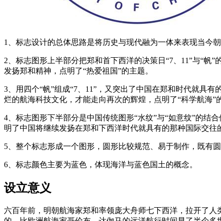
1、标志设计的总体思路是将历史与现代融为一体来表现当今
2、标志图形上半部分把郑和首下西洋的决策日“7、11”与“
发扬郑和精神，点明了“热爱祖国”的主题。
3、用四个“帆”组成“7、11”，又突出了中国在郑和时代就
烂的航海科技文化，才能走向再次的辉煌，点明了“科学航海”
4、标志图形下半部分是中国传统图形“水纹”与“如意纹”的结合
明了中国将继续发扬在郑和下西洋时代就具有的那种国际交往的
5、整个标志形成一个图形，圆形比较规范、易于制作，既有
6、标志颜色主要为蓝色，体现海洋与蓝色国土的概念。
设立意义
六百年前，明朝航海家郑和率领庞大舟师七下西洋，拉开了人
的，比欧洲航海家哥伦布、达伽马的远洋航行时间早了半个多