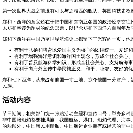
第一次世界大战之前没有可以与之相匹的舰队。英国科技史权威李
郑和下西洋的意义还在于把中国和东南亚各国的政治经济交往
以郑和事迹为题材的纪念邮票，以纪念郑和下西洋六百周年及马
郑和下西洋在中国乃至世界航海史上都留下了光辉的一页，他是
有利于弘扬和培育以爱国主义为核心的团结统一、爱好和
有利于增强海洋意识和海洋国土观念，形成全社会关心、
有利于普及航海科学知识，形成全社会关心、支持航海事
有利于向海外宣传中华民族正义、和平、睦邻、友好的优
郑和七下西洋，从未占领他国一寸土地、掠夺他国一分财产，
民族。
活动内容
节日期间，相关部门统一张贴活动主题和宣传口号，举办多种
非中国籍船舶都要挂满旗，我国航运、港口、船舶代理、海事
的船舶外，中国籍民用船舶、中国航运企业拥有或经营的非中