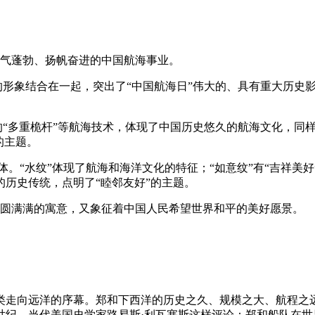
朝气蓬勃、扬帆奋进的中国航海事业。
帆”的形象结合在一起，突出了“中国航海日”伟大的、具有重大历
具有的“多重桅杆”等航海技术，体现了中国历史悠久的航海文化，
的主题。
体。“水纹”体现了航海和海洋文化的特征；“如意纹”有“吉祥美好
历史传统，点明了“睦邻友好”的主题。
圆圆满满的寓意，又象征着中国人民希望世界和平的美好愿景。
类走向远洋的序幕。郑和下西洋的历史之久、规模之大、航程之
世纪。当代美国史学家路易斯·利瓦塞斯这样评论：郑和船队在世