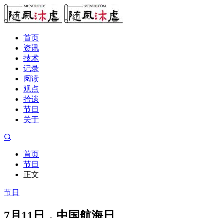
首页
资讯
技术
记录
阅读
观点
拾遗
节日
关于
首页
节日
正文
节日
7月11日，中国航海日