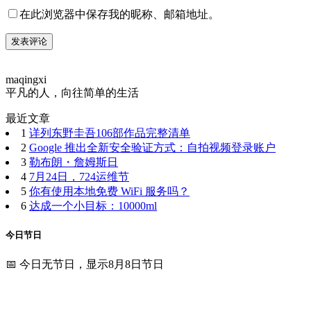
在此浏览器中保存我的昵称、邮箱地址。
maqingxi
平凡的人，向往简单的生活
最近文章
1
详列东野圭吾106部作品完整清单
2
Google 推出全新安全验证方式：自拍视频登录账户
3
勒布朗・詹姆斯日
4
7月24日，724运维节
5
你有使用本地免费 WiFi 服务吗？
6
达成一个小目标：10000ml
今日节日
📅 今日无节日，显示8月8日节日