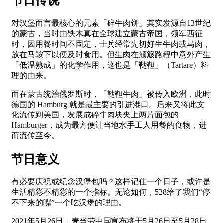
节日传说
对汉堡而言最核心的元素「碎牛肉饼」其实发源自13世纪
的蒙古，当时由铁木真在全球建立蒙古帝国，领军西征
时，因用餐时间不固定，士兵经常先切好生牛肉或马肉，
放在马鞍下以便及时食用。但生肉在颠簸路程中意外产生
「低温熟成」的化学作用，这也是「鞑靼」（Tartare）料
理的由来。
而在蒙古统治俄罗斯时，「鞑靼牛肉」被传入欧洲，此时
德国的 Hamburg 就是最主要的引进港口。后来又将此文
化流传到美国，发展成碎牛肉块夹上两片面包的
Hamburger，成为最方便让当地水手工人用餐的食物，进
而流传至今。
节日意义
有必要庆祝或纪念汉堡包吗？这样记住一个日子，或许是
生活精彩不精彩的一个指标。无论如何，528给了我们“停
不下来的嘴”一个吃汉堡的理由。
2021年5月26日，麦当劳中国宣布将于5月26日至5月28日