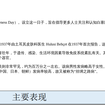
çet's Awareness Day）。设立这一日子，旨在倡导更多人士关注
，于1937年由土耳其皮肤科医生 Hulusi Behçet 在1937年首
的青壮年，于遗传、感染、生活环境因素导致免疫系统紊乱有关。
个器官。
美则非常罕见，约为百万分之一左右。该病男性发病略高于女性
（中国、日本、朝鲜）发病率较高，故又被称为“丝绸之路病”。