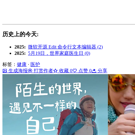
历史上的今天:
2025:
微软开源 Edit 命令行文本编辑器 (2)
2025:
5月19日，世界家庭医生日 (0)
标签：
健康
·
医护
生成海报
打赏作者
收藏
0
点赞
0
分享