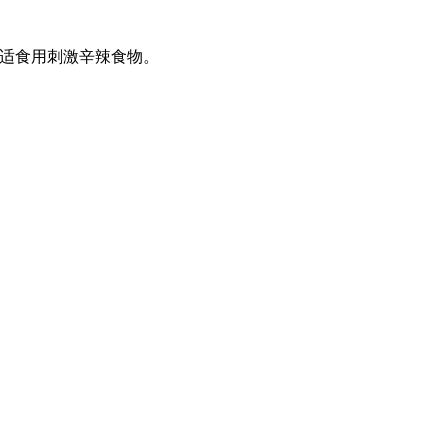
免适食用刺激辛辣食物。