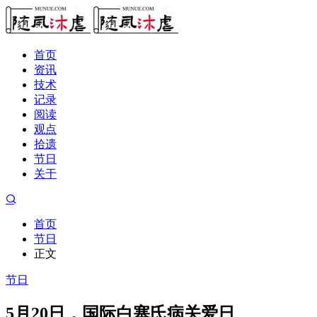
首页
资讯
技术
记录
阅读
观点
拾遗
节日
关于
首页
节日
正文
节日
5月20日，国际白塞氏病关爱日