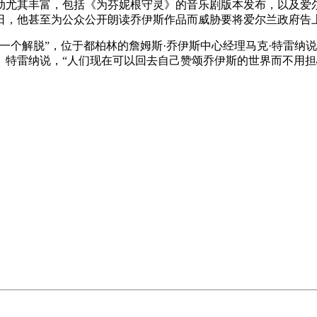
活动尤其丰富，包括《为芬妮根守灵》的音乐剧版本发布，以及爱
姆日，他甚至为公众公开朗读乔伊斯作品而威胁要将爱尔兰政府告
一个解脱”，位于都柏林的詹姆斯·乔伊斯中心经理马克·特雷纳
剧。特雷纳说，“人们现在可以回去自己赞颂乔伊斯的世界而不用担