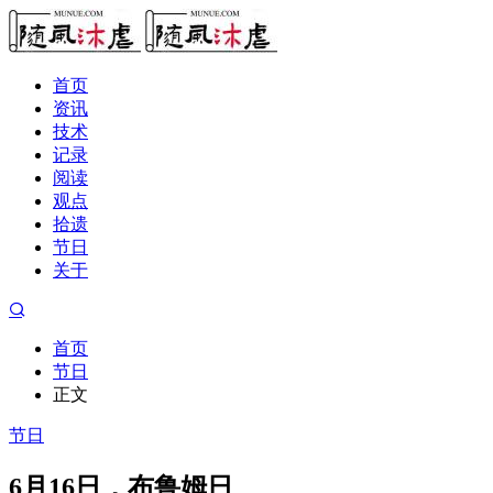
首页
资讯
技术
记录
阅读
观点
拾遗
节日
关于
首页
节日
正文
节日
6月16日，布鲁姆日