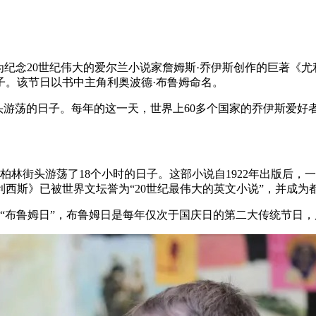
），这是为纪念20世纪伟大的爱尔兰小说家詹姆斯·乔伊斯创作的巨
子。该节日以书中主角利奥波德·布鲁姆命名。
街头游荡的日子。每年的这一天，世界上60多个国家的乔伊斯爱
都柏林街头游荡了18个小时的日子。这部小说自1922年出版后
西斯》已被世界文坛誉为“20世纪最伟大的英文小说”，并成
祝的“布鲁姆日”，布鲁姆日是每年仅次于国庆日的第二大传统节