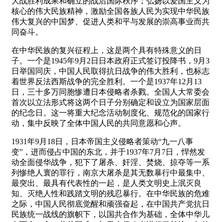
大战胜利成果和确立的战后国际秩序；弘扬以爱国主义为
核心的伟大民族精神，激励全国各族人民为实现中华民族
伟大复兴的中国梦、促进人类和平与发展的崇高事业而共
同奋斗。
在中华民族的复兴征程上，这是两个具有特殊意义的日
子。一个是1945年9月2日日本政府正式签订投降书，9月3
日举国同庆，中国人民取得抗日战争的伟大胜利，也标志
着世界反法西斯战争的完全胜利。一个是1937年12月13
日，三十多万同胞惨遭日本侵略者杀戮。全国人大常委会
首次以立法形式将这两个日子分别确定和设立为国家层面
的纪念日。这一将重大纪念活动制度化、规范化的国家行
动，集中反映了全体中国人民的共同意愿和心声。
1931年9月18日，日本帝国主义侵略者策动“九一八事
变”，进而侵占中国的东北，并于1937年7月7日，悍然发
动全面侵华战争，犯下了屠杀、奸淫、焚烧、掠夺等一系
列惨绝人寰的罪行，南京大屠杀是其无数暴行中最集中、
最突出、最具有代表性的一起，是人类文明史上泯灭良
知、灭绝人性和践踏文明的残忍暴行。在中华民族的危难
之际，中国人民彻底觉醒和顽强奋起，在中国共产党抗日
民族统一战线的旗帜下，以国共合作为基础，全体中华儿