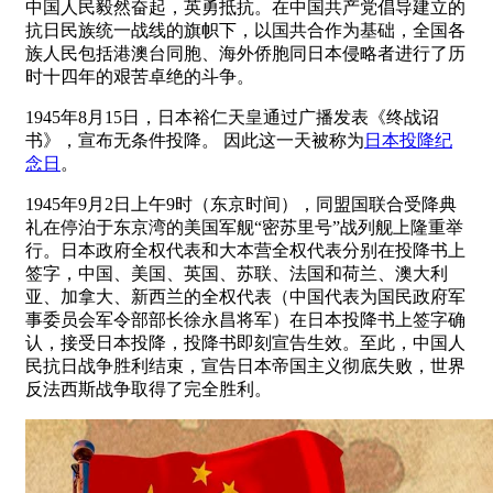
中国人民毅然奋起，英勇抵抗。在中国共产党倡导建立的
抗日民族统一战线的旗帜下，以国共合作为基础，全国各
族人民包括港澳台同胞、海外侨胞同日本侵略者进行了历
时十四年的艰苦卓绝的斗争。
1945年8月15日，日本裕仁天皇通过广播发表《终战诏
书》，宣布无条件投降。 因此这一天被称为
日本投降纪
念日
。
1945年9月2日上午9时（东京时间），同盟国联合受降典
礼在停泊于东京湾的美国军舰“密苏里号”战列舰上隆重举
行。日本政府全权代表和大本营全权代表分别在投降书上
签字，中国、美国、英国、苏联、法国和荷兰、澳大利
亚、加拿大、新西兰的全权代表（中国代表为国民政府军
事委员会军令部部长徐永昌将军）在日本投降书上签字确
认，接受日本投降，投降书即刻宣告生效。至此，中国人
民抗日战争胜利结束，宣告日本帝国主义彻底失败，世界
反法西斯战争取得了完全胜利。