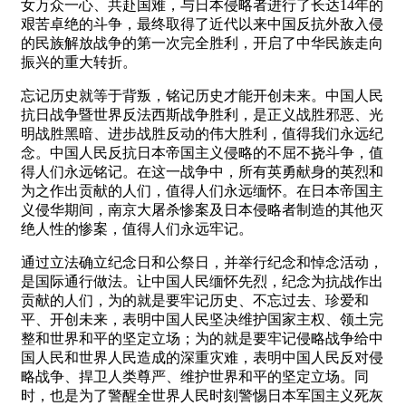
女万众一心、共赴国难，与日本侵略者进行了长达14年的
艰苦卓绝的斗争，最终取得了近代以来中国反抗外敌入侵
的民族解放战争的第一次完全胜利，开启了中华民族走向
振兴的重大转折。
忘记历史就等于背叛，铭记历史才能开创未来。中国人民
抗日战争暨世界反法西斯战争胜利，是正义战胜邪恶、光
明战胜黑暗、进步战胜反动的伟大胜利，值得我们永远纪
念。中国人民反抗日本帝国主义侵略的不屈不挠斗争，值
得人们永远铭记。在这一战争中，所有英勇献身的英烈和
为之作出贡献的人们，值得人们永远缅怀。在日本帝国主
义侵华期间，南京大屠杀惨案及日本侵略者制造的其他灭
绝人性的惨案，值得人们永远牢记。
通过立法确立纪念日和公祭日，并举行纪念和悼念活动，
是国际通行做法。让中国人民缅怀先烈，纪念为抗战作出
贡献的人们，为的就是要牢记历史、不忘过去、珍爱和
平、开创未来，表明中国人民坚决维护国家主权、领土完
整和世界和平的坚定立场；为的就是要牢记侵略战争给中
国人民和世界人民造成的深重灾难，表明中国人民反对侵
略战争、捍卫人类尊严、维护世界和平的坚定立场。同
时，也是为了警醒全世界人民时刻警惕日本军国主义死灰