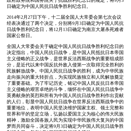
政府政务院和国务院关于抗战胜利纪念日的规定，将9月3
日确定为中国人民抗日战争胜利纪念日。
2014年2月27日下午，十二届全国人大常委会第七次会议
经表决通过了两个决定，分别将9月3日确定为中国人民抗
日战争胜利纪念日，将12月13日确定为南京大屠杀死难者
国家公祭日。
全国人大常委会关于确定中国人民抗日战争胜利纪念日的
决定指出，中国人民抗日战争，是中国人民抵抗日本帝国
主义侵略的正义战争，是世界反法西斯战争的重要组成部
分，是近代以来中国反抗外敌入侵第一次取得完全胜利的
民族解放战争。中国人民抗日战争的胜利，成为中华民族
走向振兴的重大转折点，为实现民族独立和人民解放奠定
了重要基础。为了牢记历史，铭记中国人民反抗日本帝国
主义侵略的艰苦卓绝的斗争，缅怀在中国人民抗日战争中
英勇献身的英烈和所有为中国人民抗日战争胜利作出贡献
的人们，彰显中国人民抗日战争在世界反法西斯战争中的
重要地位，表明中国人民坚决维护国家主权、领土完整和
世界和平的坚定立场，弘扬以爱国主义为核心的伟大民族
精神，激励全国各族人民为实现中华民族伟大复兴的中国
梦而共同奋斗，决定将9月3日确定为中国人民抗日战争胜