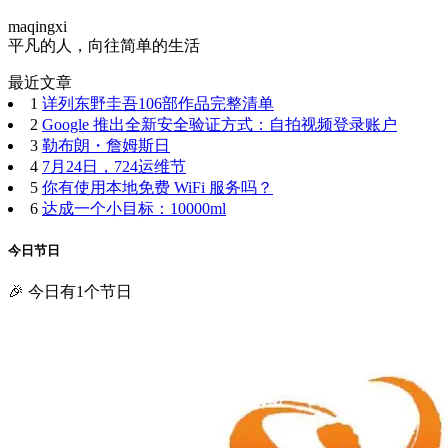
maqingxi
平凡的人，向往简单的生活
最近文章
1
详列东野圭吾106部作品完整清单
2
Google 推出全新安全验证方式：自拍视频登录账户
3
勒布朗・詹姆斯日
4
7月24日，724运维节
5
你有使用本地免费 WiFi 服务吗？
6
达成一个小目标：10000ml
今日节日
🎉 今日有1个节日