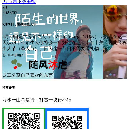
点击下载海报
20
2023/05
5月20日，世界陌生人节
5月20日是世界陌生人节（World Stranger's Day），据说在这一
天认识十个陌生人你将会一年好运连连，十全十美，因此又称
生人节（圣人节）。因为这一节日不需要送礼物，又...
@ maqingxi
认真分享自己喜欢的东西
打赏作者
万水千山总是情，打赏一块行不行