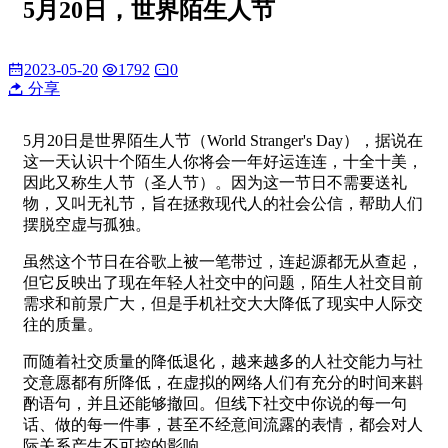
5月20日，世界陌生人节
2023-05-20
1792
0
分享
5月20日是世界陌生人节（World Stranger's Day），据说在
这一天认识十个陌生人你将会一年好运连连，十全十美，
因此又称生人节（圣人节）。因为这一节日不需要送礼
物，又叫无礼节，旨在拯救现代人的社会公信，帮助人们
摆脱空虚与孤独。
虽然这个节日在谷歌上被一笔带过，连起源都无从查起，
但它反映出了现在年轻人社交中的问题，陌生人社交目前
需求和前景广大，但是手机社交大大降低了现实中人际交
往的质量。
而随着社交质量的降低退化，越来越多的人社交能力与社
交意愿都有所降低，在虚拟的网络人们有充分的时间来斟
酌语句，并且还能够撤回。但线下社交中你说的每一句
话、做的每一件事，甚至不经意间流露的表情，都会对人
际关系产生不可控的影响。