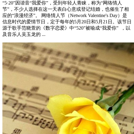
“5·20”因谐音“我爱你”，受到年轻人青睐，称为“网络情人
节”，不少人选择在这一天表白心意或登记结婚，也催生了相
应的“浪漫经济”。 网络情人节（Network Valentine's Day）是
信息时代的爱情节日，定于每年的5月20日和5月21日。该节日
源于歌手范晓萱的《数字恋爱》中“520”被喻成“我爱你” ，以
及音乐人吴玉龙的 ...