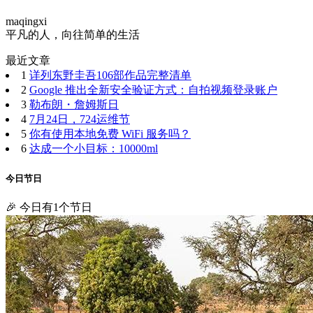
maqingxi
平凡的人，向往简单的生活
最近文章
1
详列东野圭吾106部作品完整清单
2
Google 推出全新安全验证方式：自拍视频登录账户
3
勒布朗・詹姆斯日
4
7月24日，724运维节
5
你有使用本地免费 WiFi 服务吗？
6
达成一个小目标：10000ml
今日节日
🎉 今日有1个节日