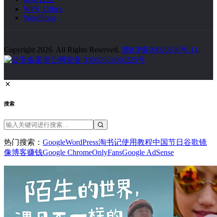
WPS Office
WordPress
Copyright 2026. All Rights Reserved.
浙ICP备09020836号-11
.
浙公网安备 33082502000225号
搜索
热门搜索：
Google
WordPress
淘书记
使用教程
中国节日
谷歌镜
像
博客赚钱
Google Chrome
OnlyFans
Google AdSense