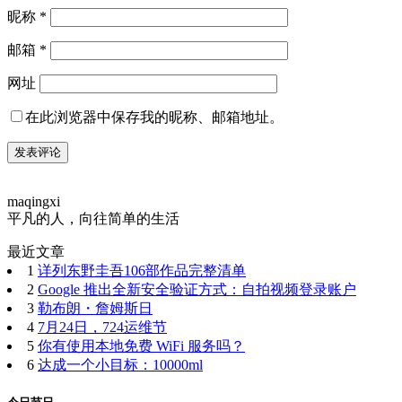
昵称
*
邮箱
*
网址
在此浏览器中保存我的昵称、邮箱地址。
maqingxi
平凡的人，向往简单的生活
最近文章
1
详列东野圭吾106部作品完整清单
2
Google 推出全新安全验证方式：自拍视频登录账户
3
勒布朗・詹姆斯日
4
7月24日，724运维节
5
你有使用本地免费 WiFi 服务吗？
6
达成一个小目标：10000ml