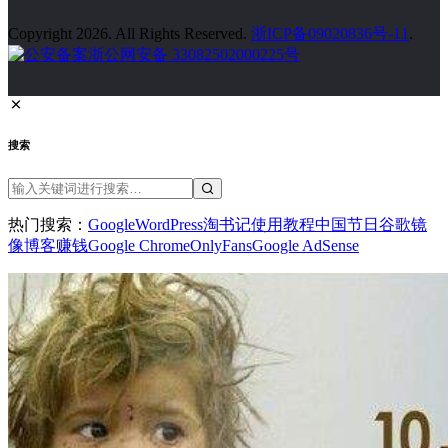
Copyright 2026. All Rights Reserved.
浙ICP备09020836号-11
.
浙公网安备 33082502000225号
搜索
热门搜索：
Google
WordPress
淘书记
使用教程
中国节日
谷歌镜
像
博客赚钱
Google Chrome
OnlyFans
Google AdSense