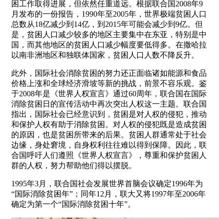
困工作取得进展，但依然任重道远。根据联合国2008年9
月发布的一份报告，1990年至2005年，世界极端贫困人口
总数从18亿减少到14亿，到2015年可能会减少到9亿。但
是，贫困人口减少较多的地区主要集中在东亚，特别是中
国，而其他地区的贫困人口减少幅度要低得多。在撒哈拉
以南非洲地区和独联体国家，贫困人口人数不降反升。
此外，国际社会消除贫困的努力还正面临诸如能源和食品
价格上涨和全球经济滑坡等新的挑战，前景不容乐观。鉴
于2008年是《世界人权宣言》通过60周年，联合国在国际
消除贫困日的宣传活动中再次突出人权这一主题。联合国
指出，国际社会已经意识到，贫困是对人权的侵犯，推动
和保护人权有助于消除贫困。对人权的侵犯既是造成贫困
的原因，也是贫困所带来的后果。贫困人群通常处于社会
边缘，身处窘境，自身权利往往难以得到保障。因此，联
合国呼吁人们遵照《世界人权宣言》，尊重和保护贫困人
群的人权，努力帮助他们得以摆脱。
1995年3月，联合国社会发展世界首脑会议确定1996年为
“国际消除贫困年”；同年12月，联大又将1997年至2006年
确定为第一个“国际消除贫困十年”。