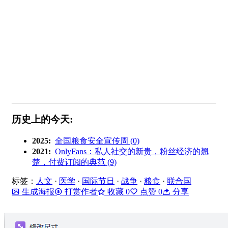
历史上的今天:
2025:
全国粮食安全宣传周 (0)
2021:
OnlyFans：私人社交的新贵，粉丝经济的翘
楚，付费订阅的典范 (9)
标签：
人文
·
医学
·
国际节日
·
战争
·
粮食
·
联合国
生成海报
打赏作者
收藏
0
点赞
0
分享