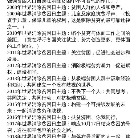
强调贫困人口自身在消除贫困中不可替代的作用。）
2008年世界消除贫困日主题：贫困人群的人权和尊严。
2009年世界消除贫困日主题：儿童及家庭抗贫呼声。（投
资于儿童，保障儿童的权利，这是驱除贫穷的最可靠途径
之一。）
2010年世界消除贫困日主题：缩小贫穷与体面工作之间的
差距。（意在呼吁各国关注就业，努力创造更多、更体面
的工作岗位。）
2011年世界消除贫困日主题：关注贫困，促进社会进步和
发展。
2012年世界消除贫困日主题：消除极端贫穷暴力：促进赋
权，建设和平。
2013年世界消除贫困日主题：从极端贫困人群中汲取经验
和知识，共同建立一个没有歧视的世界。
2014年世界消除贫困日主题：不丢下一个人：共同思考，
共同决定，共同行动，对抗极端贫困。
2015年世界消除贫困日主题：构建一个可持续发展的未
来：一起消除贫穷和歧视。
2016年世界消除贫困日主题：扶贫济困、你我同行。
2017年世界消除贫困日主题：响应10月17日结束贫困的号
召，通往和平包容的社会之路。
2018年世界消除贫困日主题：与落在最后面的人一起，建