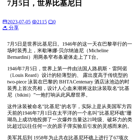
7月5日，世界比基尼日
2023-07-05
2115
0
分享
7月5日是世界比基尼日。1946年的这一天在巴黎举行的一
场时装秀上，米歇琳娜·贝尔纳迪尼（Micheline
Bernardini）用两条窄布条避体走上了T台。
1946年7月5日，世界上第一件由法国人路易斯・雷阿偌
（Louis Reard）设计的轻薄型的、 露出度高于传统型的
two-piece 泳装在巴黎的 BHTACentenary 酒店泳池边的时
装秀上首次亮相，设计人心血来潮将这款泳装取名“比基
尼（bikini）”一炮打响从此风靡世界。
这件泳装被命名"比基尼"的名字，实际上是从美国军方四
天前的1946年7月1日在太平洋的一个名叫"比基尼环礁"珊
瑚岛上成功地投掷了一次爆炸当量达21吨级、破坏力的类
比超过以往任何一次的原子弹实验后引发的灵感而来的。
美军其后到 1958年为止共在比基尼环礁上进行了67项次