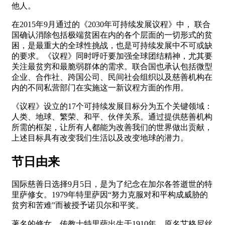
他人。
在2015年9月通过的《2030年可持续发展议程》中， 联合
国确认消除包括极端贫困在内的各个层面的一切形式的贫
困，是最重大的全球性挑战，也是可持续发展中不可或缺
的要求。《议程》同时呼吁要加强全球团结精神，尤其要
关注最贫穷和最脆弱群体的需求。联合国也承认包括微型
企业、合作社、跨国公司、民间社会组织以及慈善机构在
内的不同私营部门在实施这一新议程方面的作用。
《议程》设立的17个可持续发展目标分为五个关键领域：
人类、地球、繁荣、和平、伙伴关系。通过提供慈善机构
所需的框架，让所有人都能为改善我们的世界做出贡献，
上述目标具有改变我们生活以及改变地球的潜力。
节日由来
国际慈善日选择9月5日，是为了纪念在加尔各答逝世的特
里萨修女。1979年特里萨因“努力克服对和平构成威胁的
贫穷和苦难”而被授予诺贝尔和平奖。
著名的修女、传教士特里萨出生于1910年，原名艾格尼丝