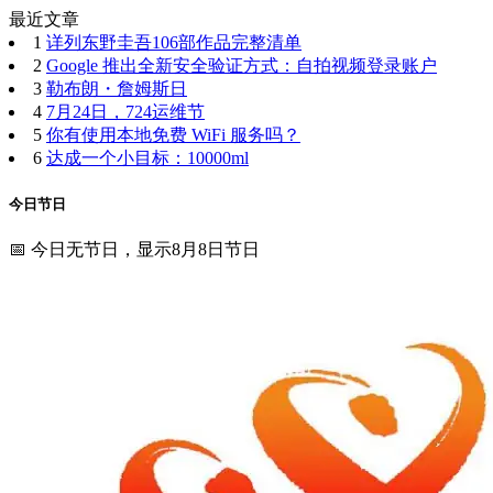
最近文章
1
详列东野圭吾106部作品完整清单
2
Google 推出全新安全验证方式：自拍视频登录账户
3
勒布朗・詹姆斯日
4
7月24日，724运维节
5
你有使用本地免费 WiFi 服务吗？
6
达成一个小目标：10000ml
今日节日
📅 今日无节日，显示8月8日节日