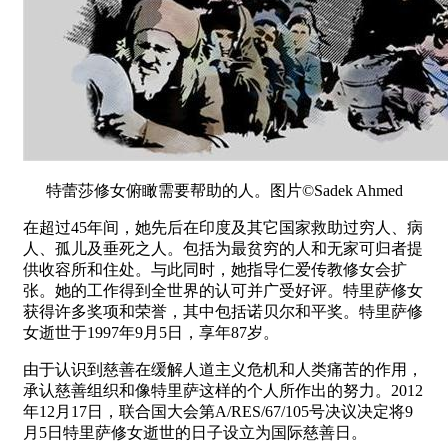
特蕾莎修女俯瞰需要帮助的人。图片©Sadek Ahmed
在超过45年间，她先后在印度及其它国家救助过穷人、病
人、孤儿及垂死之人。包括为最贫穷的人和无家可归者提
供收容所和住处。与此同时，她指导仁爱传教修女会扩
张。她的工作得到全世界的认可并广受好评。特里萨修女
获得许多奖项和荣誉，其中包括诺贝尔和平奖。特里萨修
女逝世于1997年9月5日，享年87岁。
由于认识到慈善在缓解人道主义危机和人类痛苦的作用，
承认慈善组织和像特里萨这样的个人所作出的努力。2012
年12月17日，联合国大会第A/RES/67/105号决议决定将9
月5日特里萨修女逝世的日子设立为国际慈善日。