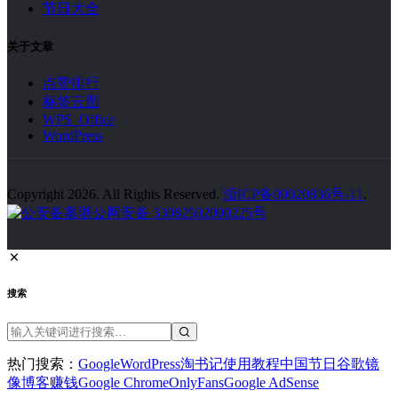
节日大全
关于文章
点赞排行
标签云图
WPS Office
WordPress
Copyright 2026. All Rights Reserved.
浙ICP备09020836号-11
.
浙公网安备 33082502000225号
搜索
热门搜索：
Google
WordPress
淘书记
使用教程
中国节日
谷歌镜
像
博客赚钱
Google Chrome
OnlyFans
Google AdSense