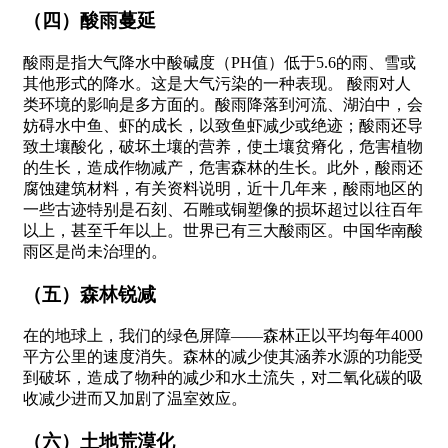
（四）酸雨蔓延
酸雨是指大气降水中酸碱度（PH值）低于5.6的雨、雪或
其他形式的降水。这是大气污染的一种表现。 酸雨对人
类环境的影响是多方面的。酸雨降落到河流、湖泊中，会
妨碍水中鱼、虾的成长，以致鱼虾减少或绝迹；酸雨还导
致土壤酸化，破坏土壤的营养，使土壤贫瘠化，危害植物
的生长，造成作物减产，危害森林的生长。此外，酸雨还
腐蚀建筑材料，有关资料说明，近十几年来，酸雨地区的
一些古迹特别是石刻、石雕或铜塑像的损坏超过以往百年
以上，甚至千年以上。世界已有三大酸雨区。中国华南酸
雨区是尚未治理的。
（五）森林锐减
在的地球上，我们的绿色屏障——森林正以平均每年4000
平方公里的速度消失。森林的减少使其涵养水源的功能受
到破坏，造成了物种的减少和水土流失，对二氧化碳的吸
收减少进而又加剧了温室效应。
（六）土地荒漠化