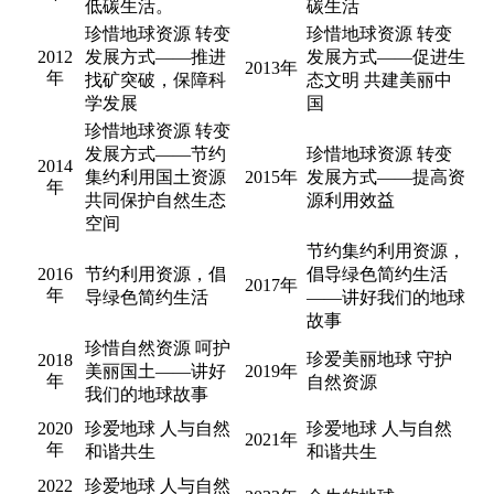
低碳生活。
碳生活
珍惜地球资源 转变
珍惜地球资源 转变
2012
发展方式——推进
发展方式——促进生
2013年
年
找矿突破，保障科
态文明 共建美丽中
学发展
国
珍惜地球资源 转变
发展方式——节约
珍惜地球资源 转变
2014
集约利用国土资源
2015年
发展方式——提高资
年
共同保护自然生态
源利用效益
空间
节约集约利用资源，
2016
节约利用资源，倡
倡导绿色简约生活
2017年
年
导绿色简约生活
——讲好我们的地球
故事
珍惜自然资源 呵护
珍爱美丽地球 守护
2018
美丽国土——讲好
2019年
年
自然资源
我们的地球故事
2020
珍爱地球 人与自然
珍爱地球 人与自然
2021年
年
和谐共生
和谐共生
2022
珍爱地球 人与自然