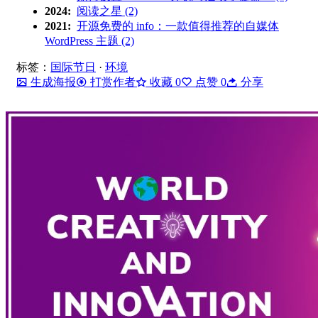
2024:
阅读之星 (2)
2021:
开源免费的 info：一款值得推荐的自媒体
WordPress 主题 (2)
标签：
国际节日
·
环境
生成海报
打赏作者
收藏
0
点赞
0
分享