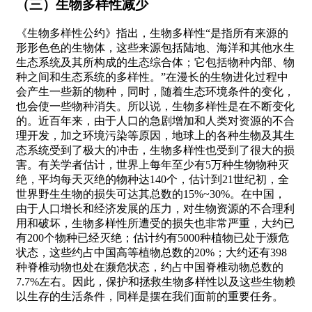
（三）生物多样性减少
《生物多样性公约》指出，生物多样性“是指所有来源的
形形色色的生物体，这些来源包括陆地、海洋和其他水生
生态系统及其所构成的生态综合体；它包括物种内部、物
种之间和生态系统的多样性。”在漫长的生物进化过程中
会产生一些新的物种，同时，随着生态环境条件的变化，
也会使一些物种消失。所以说，生物多样性是在不断变化
的。近百年来，由于人口的急剧增加和人类对资源的不合
理开发，加之环境污染等原因，地球上的各种生物及其生
态系统受到了极大的冲击，生物多样性也受到了很大的损
害。有关学者估计，世界上每年至少有5万种生物物种灭
绝，平均每天灭绝的物种达140个，估计到21世纪初，全
世界野生生物的损失可达其总数的15%~30%。在中国，
由于人口增长和经济发展的压力，对生物资源的不合理利
用和破坏，生物多样性所遭受的损失也非常严重，大约已
有200个物种已经灭绝；估计约有5000种植物已处于濒危
状态，这些约占中国高等植物总数的20%；大约还有398
种脊椎动物也处在濒危状态，约占中国脊椎动物总数的
7.7%左右。因此，保护和拯救生物多样性以及这些生物赖
以生存的生活条件，同样是摆在我们面前的重要任务。