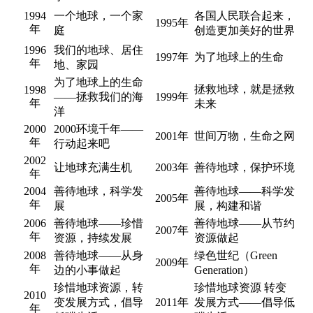
1994
一个地球，一个家
各国人民联合起来，
1995年
年
庭
创造更加美好的世界
1996
我们的地球、居住
1997年
为了地球上的生命
年
地、家园
为了地球上的生命
拯救地球，就是拯救
1998
——拯救我们的海
1999年
年
未来
洋
2000
2000环境千年——
2001年
世间万物，生命之网
年
行动起来吧
2002
让地球充满生机
2003年
善待地球，保护环境
年
2004
善待地球，科学发
善待地球——科学发
2005年
年
展
展，构建和谐
2006
善待地球——珍惜
善待地球——从节约
2007年
年
资源，持续发展
资源做起
2008
善待地球——从身
绿色世纪（Green
2009年
年
边的小事做起
Generation）
珍惜地球资源，转
珍惜地球资源 转变
2010
变发展方式，倡导
2011年
发展方式——倡导低
年