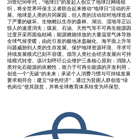
20世纪90年代，“地球日”的发起人创立了地球日网络组
织，将全世界环保主义者联合起来推动“地球日”活动的开
展。地球是人类的共同家园，但人类的活动却对地球造成
了严重的破坏。生物赖以生存的森林、湖泊、湿地等正以
惊人的速度消失；煤炭、石油、天然气等不可再生能源因
过度开采而面临枯竭；能源燃烧排放的大量温室气体导致
全球气候变暖，由此引发的极地冰盖融化、海平面上升等
问题威胁到人类的生存发展。保护地球资源环境、寻求可
持续发展模式已刻不容缓。倡导人类社会经济发展向可持
续模式转变。该计划呼吁公众维护三条核心原则：消除人
类对化石能源的依赖性，致力于可再生能源的开发利用，
创造一个“无碳”的未来；承诺个人消费习惯与可持续发展
要求相符合；建立“绿色经济”，通过为贫困人群创造“绿
色岗位”使其脱贫，并将全球教育体系转变为环保型。