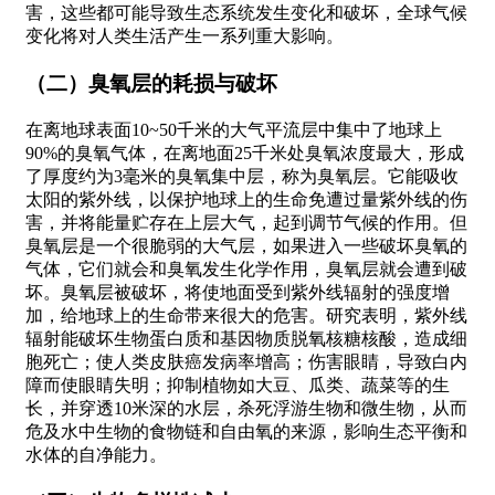
害，这些都可能导致生态系统发生变化和破坏，全球气候
变化将对人类生活产生一系列重大影响。
（二）臭氧层的耗损与破坏
在离地球表面10~50千米的大气平流层中集中了地球上
90%的臭氧气体，在离地面25千米处臭氧浓度最大，形成
了厚度约为3毫米的臭氧集中层，称为臭氧层。它能吸收
太阳的紫外线，以保护地球上的生命免遭过量紫外线的伤
害，并将能量贮存在上层大气，起到调节气候的作用。但
臭氧层是一个很脆弱的大气层，如果进入一些破坏臭氧的
气体，它们就会和臭氧发生化学作用，臭氧层就会遭到破
坏。臭氧层被破坏，将使地面受到紫外线辐射的强度增
加，给地球上的生命带来很大的危害。研究表明，紫外线
辐射能破坏生物蛋白质和基因物质脱氧核糖核酸，造成细
胞死亡；使人类皮肤癌发病率增高；伤害眼睛，导致白内
障而使眼睛失明；抑制植物如大豆、瓜类、蔬菜等的生
长，并穿透10米深的水层，杀死浮游生物和微生物，从而
危及水中生物的食物链和自由氧的来源，影响生态平衡和
水体的自净能力。