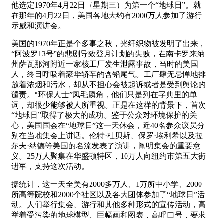
他选定1970年4月22日（星期三）为第一个“地球日”。就
在那年的4月22日，美国各地大约有2000万人参加了游行
示威和演讲会。
美国的1970年正是个多事之秋，光纤织物被发明了出来，
“阿波罗13号”的悲剧导致登月计划的失败，在南卡罗来纳
州萨瓦那河附近一家核工厂发生泄露事故，当时的美国
人，终日呼吸着豪华轿车的含铅尾气。工厂肆无忌惮地排
放着浓烟和污水，却从不担心会被起诉或者是受到舆论的
谴责。“环保人士”凤毛麟角，他们只是列在字典里的单
词，却很少能够被人所重视。正是在这样的背景下，首次
“地球日”取得了极大的成功。鉴于公众对环境保护的关
心，美国国会在“地球日”这一天休会，近40名参众议员分
别在当地集会上讲话。伦特·杜贝斯、保罗·埃利希以及拉
尔夫·纳德等美国的名流发表了演讲，阐明集会的重要意
义。25万人聚集在华盛顿特区，10万人向纽约市第五大街
进军，支持这次活动。
据统计，这一天全美有2000多万人、1万所中小学、2000
所高等院校和2000个社区以及各大团体参加了“地球日”活
动。人们举行集会、游行和其他多种形式的宣传活动，高
举着受污染的地球模型、巨幅画和图表，高呼口号，要求