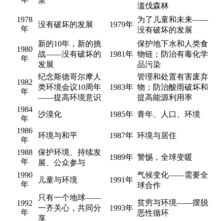
泉
滥伐森林
1978
为了儿童和未来——
没有破坏的发展
1979年
年
没有破坏的发展
新的10年，新的挑
保护地下水和人类食
1980
战——没有破坏的
1981年
物链；防治有毒化学
年
发展
品污染
纪念斯德哥尔摩人
管理和处置有害废弃
1982
类环境会议10周年
1983年
物；防治酸雨破坏和
年
——提高环境意识
提高能源利用率
1984
沙漠化
1985年
青年、人口、环境
年
1986
环境与和平
1987年
环境与居住
年
1988
保护环境、持续发
1989年
警惕，全球变暖
年
展、公众参与
1990
气候变化——需要全
儿童与环境
1991年
年
球合作
只有一个地球——
贫穷与环境——摆脱
1992
一齐关心，共同分
1993年
年
恶性循环
享