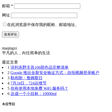
邮箱
*
网址
在此浏览器中保存我的昵称、邮箱地址。
maqingxi
平凡的人，向往简单的生活
最近文章
1
详列东野圭吾106部作品完整清单
2
Google 推出全新安全验证方式：自拍视频登录账户
3
勒布朗・詹姆斯日
4
7月24日，724运维节
5
你有使用本地免费 WiFi 服务吗？
6
达成一个小目标：10000ml
今日节日