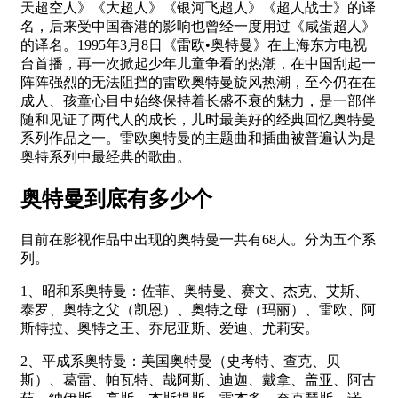
天超空人》《大超人》《银河飞超人》《超人战士》的译
名，后来受中国香港的影响也曾经一度用过《咸蛋超人》
的译名。1995年3月8日《雷欧•奥特曼》在上海东方电视
台首播，再一次掀起少年儿童争看的热潮，在中国刮起一
阵阵强烈的无法阻挡的雷欧奥特曼旋风热潮，至今仍在在
成人、孩童心目中始终保持着长盛不衰的魅力，是一部伴
随和见证了两代人的成长，儿时最美好的经典回忆奥特曼
系列作品之一。雷欧奥特曼的主题曲和插曲被普遍认为是
奥特系列中最经典的歌曲。
奥特曼到底有多少个
目前在影视作品中出现的奥特曼一共有68人。分为五个系
列。
1、昭和系奥特曼：佐菲、奥特曼、赛文、杰克、艾斯、
泰罗、奥特之父（凯恩）、奥特之母（玛丽）、雷欧、阿
斯特拉、奥特之王、乔尼亚斯、爱迪、尤莉安。
2、平成系奥特曼：美国奥特曼（史考特、查克、贝
斯）、葛雷、帕瓦特、哉阿斯、迪迦、戴拿、盖亚、阿古