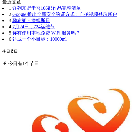
最近文章
1
详列东野圭吾106部作品完整清单
2
Google 推出全新安全验证方式：自拍视频登录账户
3
勒布朗・詹姆斯日
4
7月24日，724运维节
5
你有使用本地免费 WiFi 服务吗？
6
达成一个小目标：10000ml
今日节日
🎉 今日有1个节日