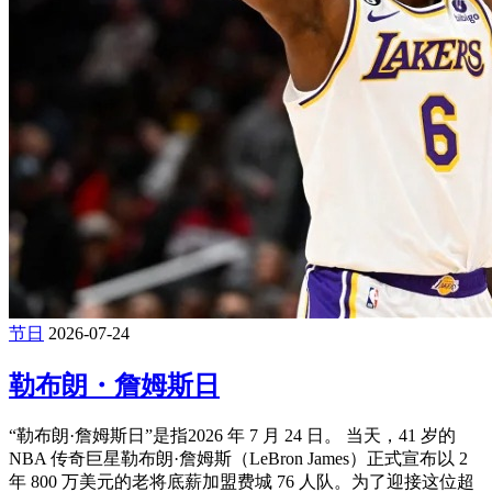
节日
2026-07-24
勒布朗・詹姆斯日
“勒布朗·詹姆斯日”是指‌2026 年 7 月 24 日‌。 当天，41 岁的
NBA 传奇巨星勒布朗·詹姆斯（LeBron James）正式宣布以 2
年 800 万美元的老将底薪加盟费城 76 人队。为了迎接这位超