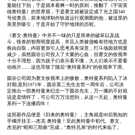
曼能往下拍，于是就本着爽一时的原则，推翻了《宇宙英
雄奥特曼》的世界观，于是赛文就被设定成了光之国340
号侦查员，前来地球制作轨道运行观测图的他，被这里的
美景所吸引，于是开始了守护地球的历程。
《赛文·奥特曼》中并不一味的只是简单的破坏以及战
斗，怪兽的智商明显提高，并且人类被侵略有些地方也是
咎由自取，内容更加引人思考具有深意，打斗场面就明显
减少，虽然圆谷公司投入了大量的心血，但赛文的收视率
十分不理想，因为孩子们表示看不懂，大人们表示不爱看
动画片……这也导致了随后“奥特曼系列”的收视率下滑。
圆谷公司因为赛文收视率上的惨败，奥特曼系列陷入了冰
封期;直到1971年，圆谷英二先生去世一周年后，公司决
定推出一部奥特曼来纪念一下圆谷先生，万一播的不好就
说是卖情怀了，可公司万万没想到，从这一天起，奥特曼
系列一下连播四年！
这部新作品便是《归来的奥特曼》，主角就是80后熟知的
手镯开挂王—杰克·奥特曼！至此奥特曼中初代、赛文、
杰克的“昭和三部曲”完成，“奥特兄弟”的时代来临了。