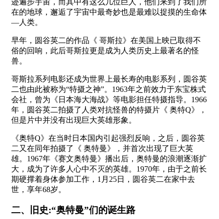
迹遍步宇宙，而其中有这么几位巨人，他们来到了我们所
在的地球，邂逅了宇宙中最奇妙也是最难以捉摸的生命体
—人类。
早年，圆谷英二的作品《 哥斯拉》在美国上映已取得不
俗的回响，此后哥斯拉更是成为人类历史上最著名的怪
兽。
哥斯拉系列电影还成为世界上最长寿的电影系列，圆谷英
二也由此被称为“特摄之神”。1963年之前效力于东宝株式
会社，曾为《日本海大海战》等电影担任特摄指导。1966
年，圆谷英二拍摄了人类对抗怪兽的特摄片《 奥特Q》，
但是片中并没有出现巨大英雄形象。
《奥特Q》在当时日本国内引起强烈反响，之后，圆谷英
二又在同年拍摄了《 奥特曼》，并首次出现了巨大英
雄。1967年《赛文奥特曼》播出后，奥特曼的浪潮逐渐扩
大，成为了许多人心中不灭的英雄。1970年，由于之前长
期硬撑着身体参加工作，1月25日，圆谷英二在家中去
世，享年68岁。
二、旧史:“奥特曼”们的诞生路