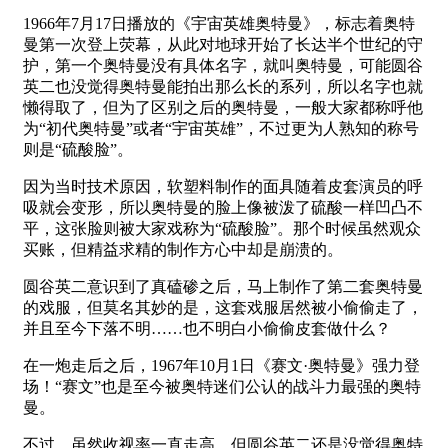
1966年7月17日播放的《宇宙英雄奥特曼》，标志着奥特
曼第一次登上荧幕，从此对地球开始了长达半个世纪的守
护，第一个奥特曼没有具体名字，就叫奥特曼，可能圆谷
英二也没觉得奥特曼能拍出那么长的系列，所以名字也就
懒得取了，但为了区别之后的奥特曼，一般大家都称呼他
为“初代奥特曼”或者“宇宙英雄”，不过更为人熟知的称号
则是“硫酸脸”。
因为当时技术原因，软塑料制作的面具随着皮套演员的呼
吸就会变形，所以奥特曼的脸上像被泼了硫酸一样凹凸不
平，这张脸则被大家戏称为“硫酸脸”。那个时候虽然观众
买账，但精益求精的制作方心中却是崩溃的。
圆谷英二意识到了真磕碜之后，马上制作了第二套奥特曼
的戏服，但莫名其妙的是，这套戏服居然被小偷偷走了，
并且至今下落不明……也不明白小偷偷皮套做什么？
在一炮走后之后，1967年10月1日《赛文·奥特曼》强力登
场！“赛文”也是至今被奥特迷们公认的战斗力最强的奥特
曼。
不过，虽然收视率一直走高，但圆谷英二还是没觉得奥特