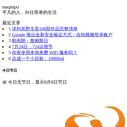
maqingxi
平凡的人，向往简单的生活
最近文章
1
详列东野圭吾106部作品完整清单
2
Google 推出全新安全验证方式：自拍视频登录账户
3
勒布朗・詹姆斯日
4
7月24日，724运维节
5
你有使用本地免费 WiFi 服务吗？
6
达成一个小目标：10000ml
今日节日
📅 今日无节日，显示8月8日节日