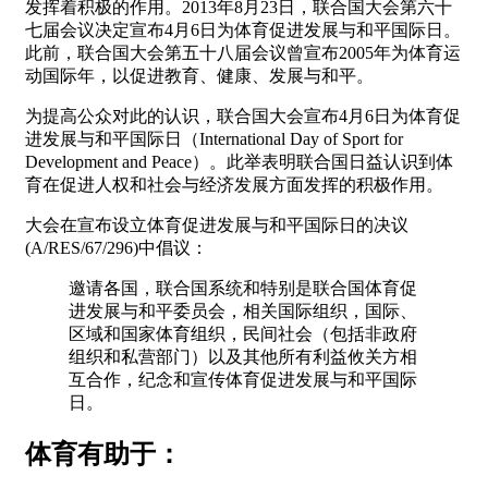
发挥着积极的作用。2013年8月23日，联合国大会第六十
七届会议决定宣布4月6日为体育促进发展与和平国际日。
此前，联合国大会第五十八届会议曾宣布2005年为体育运
动国际年，以促进教育、健康、发展与和平。
为提高公众对此的认识，联合国大会宣布4月6日为体育促
进发展与和平国际日（International Day of Sport for
Development and Peace）。此举表明联合国日益认识到体
育在促进人权和社会与经济发展方面发挥的积极作用。
大会在宣布设立体育促进发展与和平国际日的决议
(A/RES/67/296)中倡议：
邀请各国，联合国系统和特别是联合国体育促
进发展与和平委员会，相关国际组织，国际、
区域和国家体育组织，民间社会（包括非政府
组织和私营部门）以及其他所有利益攸关方相
互合作，纪念和宣传体育促进发展与和平国际
日。
体育有助于：