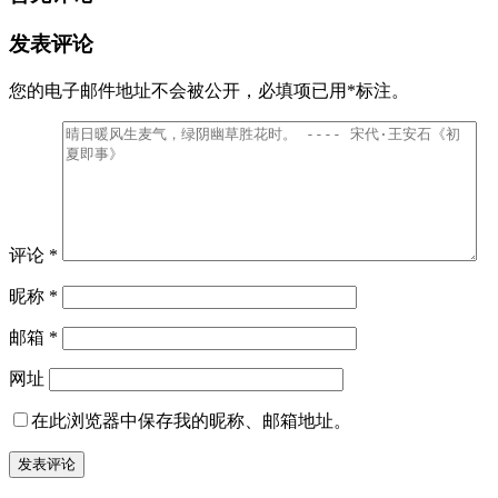
发表评论
您的电子邮件地址不会被公开，
必填项已用
*
标注。
评论
*
昵称
*
邮箱
*
网址
在此浏览器中保存我的昵称、邮箱地址。