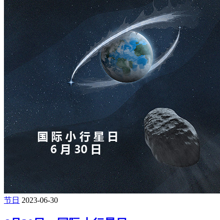
节日
2023-06-30