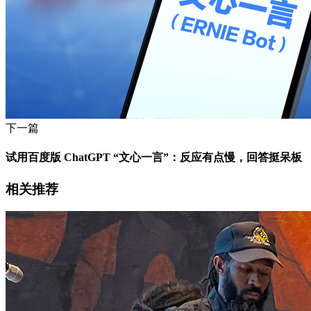
下一篇
试用百度版 ChatGPT “文心一言”：反应有点慢，回答挺呆板
相关推荐