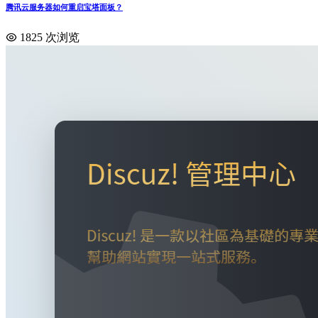
腾讯云服务器如何重启宝塔面板？
1825 次浏览