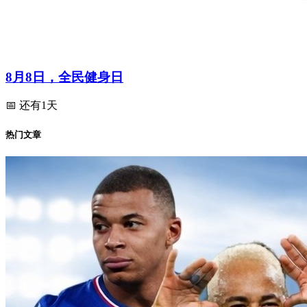
8月8日，全民健身日
📅 还有1天
热门文章