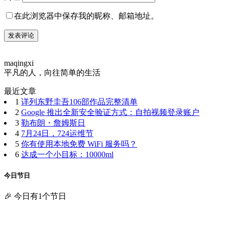
在此浏览器中保存我的昵称、邮箱地址。
maqingxi
平凡的人，向往简单的生活
最近文章
1
详列东野圭吾106部作品完整清单
2
Google 推出全新安全验证方式：自拍视频登录账户
3
勒布朗・詹姆斯日
4
7月24日，724运维节
5
你有使用本地免费 WiFi 服务吗？
6
达成一个小目标：10000ml
今日节日
🎉 今日有1个节日