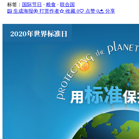
标签：
国际节日
·
粮食
·
联合国
生成海报
打赏作者
收藏
0
点赞
0
分享