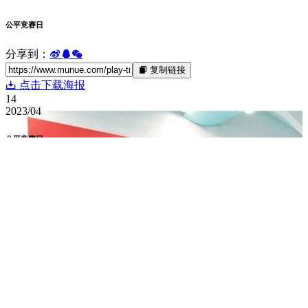
公平竞赛日
分享到：
复制链接
点击下载海报
14
2023/04
公平竞赛日
自2014年起，每年4月，世界反兴奋剂机构（WADA）和全世
界的反兴奋剂团体都会庆祝“Play True Day”（公平竞赛日），
这一天是专门为“纯洁体育”而设立的，目的是提高运...
@ maqingxi
认真分享自己喜欢的东西
打赏作者