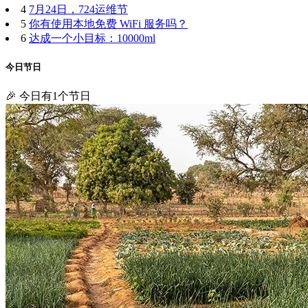
4
7月24日，724运维节
5
你有使用本地免费 WiFi 服务吗？
6
达成一个小目标：10000ml
今日节日
🎉 今日有1个节日