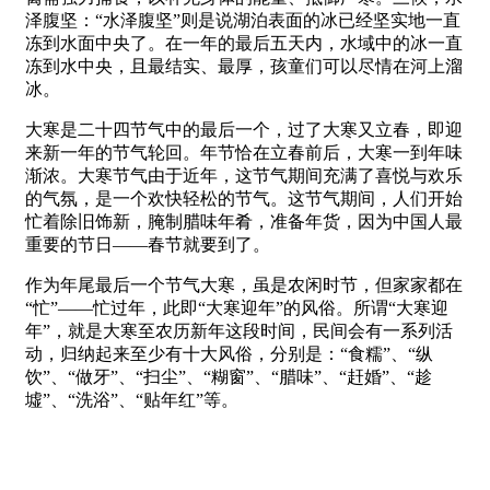
泽腹坚：“水泽腹坚”则是说湖泊表面的冰已经坚实地一直
冻到水面中央了。在一年的最后五天内，水域中的冰一直
冻到水中央，且最结实、最厚，孩童们可以尽情在河上溜
冰。
大寒是二十四节气中的最后一个，过了大寒又立春，即迎
来新一年的节气轮回。年节恰在立春前后，大寒一到年味
渐浓。大寒节气由于近年，这节气期间充满了喜悦与欢乐
的气氛，是一个欢快轻松的节气。这节气期间，人们开始
忙着除旧饰新，腌制腊味年肴，准备年货，因为中国人最
重要的节日——春节就要到了。
作为年尾最后一个节气大寒，虽是农闲时节，但家家都在
“忙”——忙过年，此即“大寒迎年”的风俗。所谓“大寒迎
年”，就是大寒至农历新年这段时间，民间会有一系列活
动，归纳起来至少有十大风俗，分别是：“食糯”、“纵
饮”、“做牙”、“扫尘”、“糊窗”、“腊味”、“赶婚”、“趁
墟”、“洗浴”、“贴年红”等。