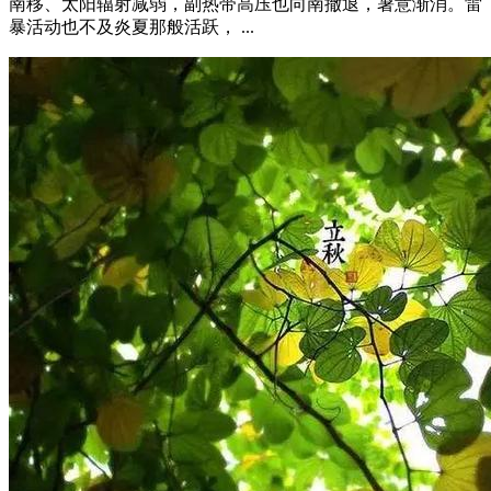
南移、太阳辐射减弱，副热带高压也向南撤退，暑意渐消。雷
暴活动也不及炎夏那般活跃， ...