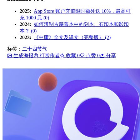
2025:
App Store 账户充值限时额外送 10%，最高可
充 1000 元 (0)
2024:
如何辨别古籍善本中的刻本、石印本和影印
本？ (0)
2023:
《中庸》全文及译文（完整版） (2)
标签：
二十四节气
生成海报
打赏作者
收藏
0
点赞
0
分享