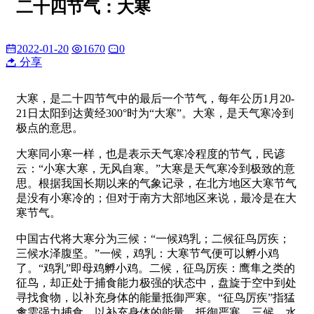
二十四节气：大寒
2022-01-20
1670
0
分享
大寒，是二十四节气中的最后一个节气，每年公历1月20-
21日太阳到达黄经300°时为“大寒”。大寒，是天气寒冷到
极点的意思。
大寒同小寒一样，也是表示天气寒冷程度的节气，民谚
云：“小寒大寒，无风自寒。”大寒是天气寒冷到极致的意
思。根据我国长期以来的气象记录，在北方地区大寒节气
是没有小寒冷的；但对于南方大部地区来说，最冷是在大
寒节气。
中国古代将大寒分为三候：“一候鸡乳；二候征鸟厉疾；
三候水泽腹坚。”一候，鸡乳：大寒节气便可以孵小鸡
了。“鸡乳”即母鸡孵小鸡。二候，征鸟厉疾：鹰隼之类的
征鸟，却正处于捕食能力极强的状态中，盘旋于空中到处
寻找食物，以补充身体的能量抵御严寒。“征鸟厉疾”指猛
禽需强力捕食，以补充身体的能量、抵御严寒。三候，水