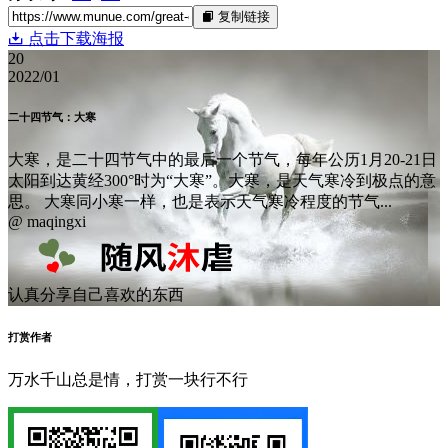
复制链接
点击下载海报
20
2022/01
二十四节气：大寒
大寒，是二十四节气中的最后一个节气，每年公历1月20-21日
太阳到达黄经300°时为“大寒”。大寒，是天气寒冷到极点的意
思。 大寒同小寒一样，也是表示天气寒冷程度的节气...
@ maqingxi
认真分享自己喜欢的东西
打赏作者
万水千山总是情，打赏一块行不行