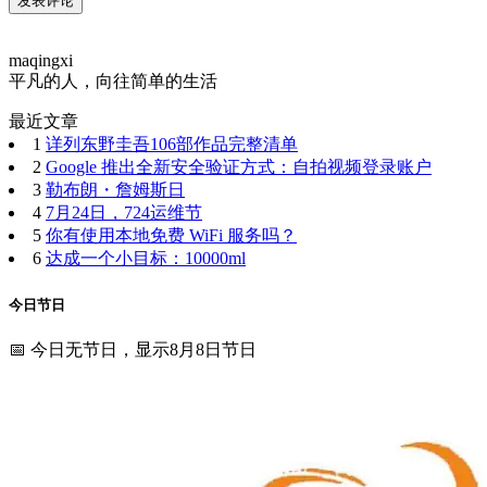
maqingxi
平凡的人，向往简单的生活
最近文章
1
详列东野圭吾106部作品完整清单
2
Google 推出全新安全验证方式：自拍视频登录账户
3
勒布朗・詹姆斯日
4
7月24日，724运维节
5
你有使用本地免费 WiFi 服务吗？
6
达成一个小目标：10000ml
今日节日
📅 今日无节日，显示8月8日节日