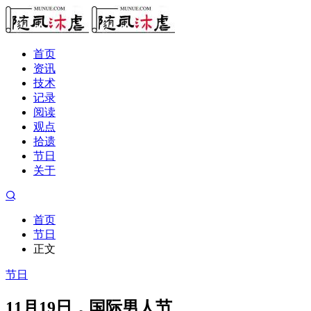
首页
资讯
技术
记录
阅读
观点
拾遗
节日
关于
首页
节日
正文
节日
11月19日，国际男人节