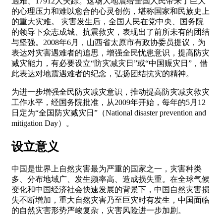
遇难、17912人失踪。这场大地震给全国人民带来了巨大
的心理压力和难以愈合的心灵创伤，堪称国家和民族史上
的重大灾难。 灾害发生后，全国人民在党中央、国务院
的领导下众志成城、抗震救灾，表现出了前所未有的团结
与坚强。2008年6月，山西省太原市有政协委员提议，为
表达对灾害遇难者的追思，增强全民忧患意识，提高防灾
减灾能力，有必要设立“防灾减灾日”或“中国赈灾日”，借
此表达对地震遇难者的纪念，弘扬团结抗灾的精神。
为进一步增强全民防灾减灾意识，推动提高防灾减灾救灾
工作水平，经国务院批准，从2009年开始，每年的5月12
日定为“全国防灾减灾日”（National disaster prevention and
mitigation Day）。
设立意义
中国是世界上自然灾害最为严重的国家之一，灾害种类
多、分布地域广、发生频率高、造成损失重。在全球气候
变化和中国经济社会快速发展的背景下，中国自然灾害损
失不断增加，重大自然灾害乃至巨灾时有发生，中国面临
的自然灾害形势严峻复杂，灾害风险进一步加剧。