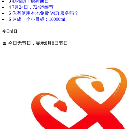
3
勒布朗・詹姆斯日
4
7月24日，724运维节
5
你有使用本地免费 WiFi 服务吗？
6
达成一个小目标：10000ml
今日节日
📅 今日无节日，显示8月8日节日