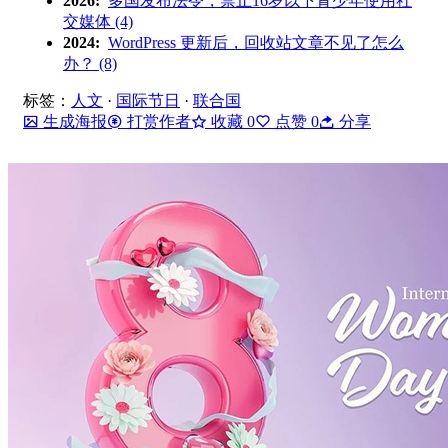
2026:
多国发布法令，禁止16岁以下青少年使用社
交媒体 (4)
2024:
WordPress 更新后，回收站文章不见了怎么
办？ (8)
标签：
人文
·
国际节日
·
联合国
生成海报
打赏作者
收藏
0
点赞
0
分享