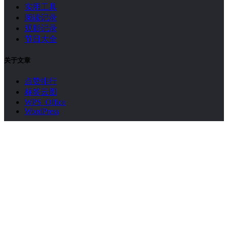
以梦为马，不负韶华，个人博客 4.0 版全新出发。希望自己能
把博客从爱好变成一种习惯，在独立博客的道路上一直走下
去。
关于我们
关于本站
在线留言
网站导航
隐私政策
关于工具