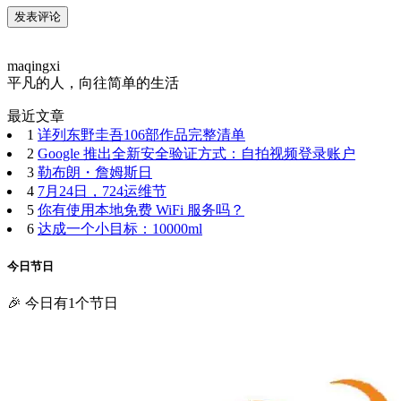
maqingxi
平凡的人，向往简单的生活
最近文章
1
详列东野圭吾106部作品完整清单
2
Google 推出全新安全验证方式：自拍视频登录账户
3
勒布朗・詹姆斯日
4
7月24日，724运维节
5
你有使用本地免费 WiFi 服务吗？
6
达成一个小目标：10000ml
今日节日
🎉 今日有1个节日