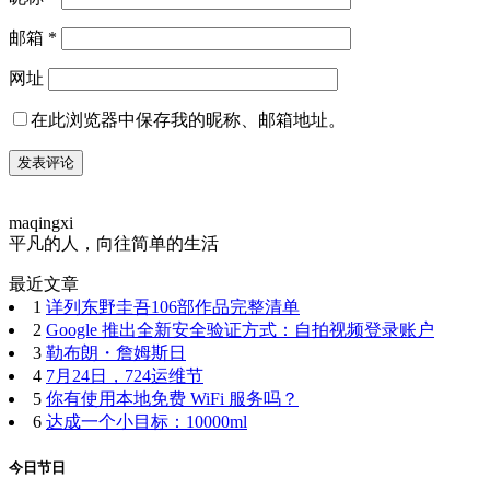
邮箱
*
网址
在此浏览器中保存我的昵称、邮箱地址。
maqingxi
平凡的人，向往简单的生活
最近文章
1
详列东野圭吾106部作品完整清单
2
Google 推出全新安全验证方式：自拍视频登录账户
3
勒布朗・詹姆斯日
4
7月24日，724运维节
5
你有使用本地免费 WiFi 服务吗？
6
达成一个小目标：10000ml
今日节日