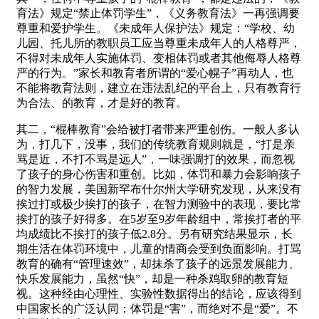
育法》规定“禁止体罚学生”，《义务教育法》一再强调要
尊重和爱护学生。《未成年人保护法》规定：“学校、幼
儿园、托儿所的教职员工应当尊重未成年人的人格尊严，
不得对未成年人实施体罚、变相体罚或者其他侮辱人格尊
严的行为。”家长和教育者所谓的“爱心幌子”再动人，也
不能将教育法则，建立在违法乱纪的平台上，只有教育行
为合法、的教育，才是好的教育。
其二，“棍棒教育”会给被打者带来严重创伤。一般人多认
为，打几下，没事，我们的传统教育规则就是，“打是亲
骂是近，不打不骂是远人”，一味强调打的效果，而忽视
了孩子的身心伤害和重创。比如，体罚和暴力会影响孩子
的智力发展，美国新罕布什尔州大学研究发现，从来没有
挨过打或极少挨打的孩子，在智力测验中的表现，要比常
挨打的孩子好得多。在5岁至9岁年龄组中，常挨打者的平
均成绩比不挨打的孩子低2.8分。另有研究结果显示，长
期生活在体罚环境中，儿童的情商会受到负面影响。打骂
教育的确有“管理速效”，却抹杀了孩子的远景发展能力、
快乐发展能力，虽然“快”，却是一种杀鸡取卵的教育短
视。这种经由心理性、实验性数据得出的结论，应该得到
中国家长的广泛认同：体罚是“害”，而绝对不是“爱”。不