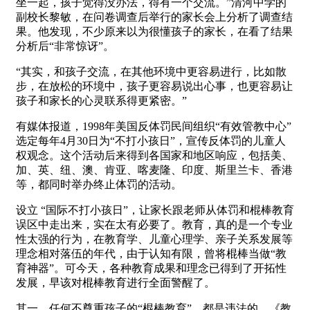
坐一起，孩子觉得没办法，得有一个交流。”清河中学的
副校长黎敏，在问卷调查后举行的家长会上分析了调查结
果。他发现，不少原来以为很懂孩子的家长，在看了结果
分析后“非常惊讶”。
“其实，和孩子交流，在其他环境中更容易进行，比如散
步，在放松的环境中，孩子更容易说出心事，也更容易让
孩子和家长的心灵联系得更紧密。”
有媒体报道，1998年美国反体罚民间组织“有效管教中心”
选定每年4月30日为“不打小孩日”，宣传反体罚的儿童人
权观念。这个活动后来得到各国家和地区响应，包括美、
加、英、纽、澳、肯亚、喀麦隆、印度、斯里兰卡、香港
等，都同时举办终止体罚的活动。
设立 “国际不打小孩日”，让家长跟老师从体罚和棍棒教育
误区中走出来，实在太有必要了。教育，真的是一个专业
性太强的行为，在教育学、儿童心理学、亲子关系发展等
理念相对落伍的年代，由于认知有限，曾将棍棒当做“教
育神器”。可今天，各种教育成果和理念已得到了开拓性
发展，早该对棍棒教育进行全面警醒了。
其一，任何不尊重孩子的“棍棒教育”，都是违法的，《教