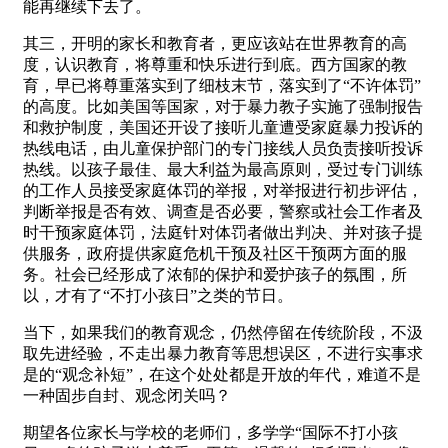
能再继续下去了。
其三，开明的家长和教育者，更应该站在世界教育的高
度，认识教育，将尊重和快乐进行到底。西方国家的教
育，早已将尊重落实到了细枝末节，落实到了“不许体罚”
的高度。比如美国等国家，对于暴力教子实施了强制报告
和救护制度，美国还开设了接听儿童遭受家庭暴力投诉的
热线电话，由儿童保护部门的专门接线人员负责接听投诉
热线。以孩子最佳、最大利益为最高原则，受过专门训练
的工作人员接受家庭体罚的举报，对举报进行初步评估，
判断举报是否有效、调查是否必要，警察或社会工作者及
时干预家庭体罚，法庭针对体罚者做出判决、并对孩子提
供服务，政府提供家庭危机干预及社区干预两方面的服
务。社会已经形成了浓郁的保护和爱护孩子的氛围，所
以，才有了“不打小孩日”之类的节日。
当下，如果我们的教育观念，仍然停留在传统阶段，不汲
取先进经验，不走出暴力教育等思想误区，不进行实事求
是的“观念补短”，在这个处处都是开放的年代，难道不是
一种固步自封、观念闭关吗？
期望各位家长与学校的老师们，多学学“国际不打小孩