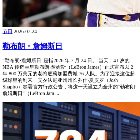
节日
2026-07-24
勒布朗・詹姆斯日
“勒布朗·詹姆斯日”是指‌2026 年 7 月 24 日‌。 当天，41 岁的
NBA 传奇巨星勒布朗·詹姆斯（LeBron James）正式宣布以 2
年 800 万美元的老将底薪加盟费城 76 人队。为了迎接这位超
级球星的到来，宾夕法尼亚州州长乔什·夏皮罗（Josh
Shapiro）签署官方行政公告，将这一天设立为全州的“勒布朗·
詹姆斯日”（LeBron Jam ...