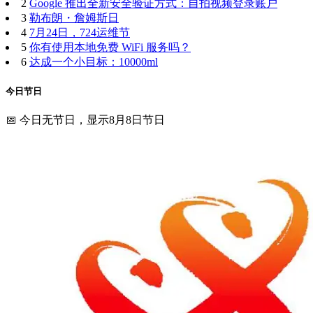
2
Google 推出全新安全验证方式：自拍视频登录账户
3
勒布朗・詹姆斯日
4
7月24日，724运维节
5
你有使用本地免费 WiFi 服务吗？
6
达成一个小目标：10000ml
今日节日
📅 今日无节日，显示8月8日节日