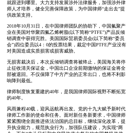
就跟进到哪里。大力支持发展涉外法律服务，加强涉外律
师人才培养，健全完善保障政策，为中国律师“走出去”提
供政策支持。
2018年10月31日，在中国律师团队的协助下，中国氟聚产
业在美国对华聚四氟乙烯树脂(以下简称“PTFE”)产品反倾
销调查中获得完胜。美国国际贸易委员会(以下简称“委员
会”)四位委员以4：0的投票结果，裁定中国PTFE产业没有
对美国造成实质损害或损害威胁。
无损害裁决后，本次反倾销调查将被终止，美国海关将停
止征收清关保证金，中国出口企业前期缴纳的保证金将全
部被退回。不仅保障了中方产业的正常出口，也将不利影
响降到最低。
律师制度恢复重建的40年，是我国律师国际视野不断拓宽
的40年。
风雨兼程40载，迎风远航再出发。党的十九大赋予新时代
律师工作新的使命和任务。面对新任务新要求，中国律师
紧紧围绕全面推进依法治国的总目标，继续深化改革，提
升执业能力，规范执业行为，加强队伍建设，为实现“两