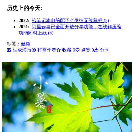
历史上的今天:
2022:
给笔记本电脑配了个罗技无线鼠标 (2)
2021:
阿里云盘已全面开放分享功能，在线解压缩
功能同时上线 (4)
标签：
健康
生成海报
打赏作者
收藏
0
点赞
0
分享