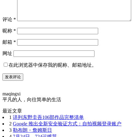
评论
*
昵称
*
邮箱
*
网址
在此浏览器中保存我的昵称、邮箱地址。
maqingxi
平凡的人，向往简单的生活
最近文章
1
详列东野圭吾106部作品完整清单
2
Google 推出全新安全验证方式：自拍视频登录账户
3
勒布朗・詹姆斯日
4
7月24日，724运维节