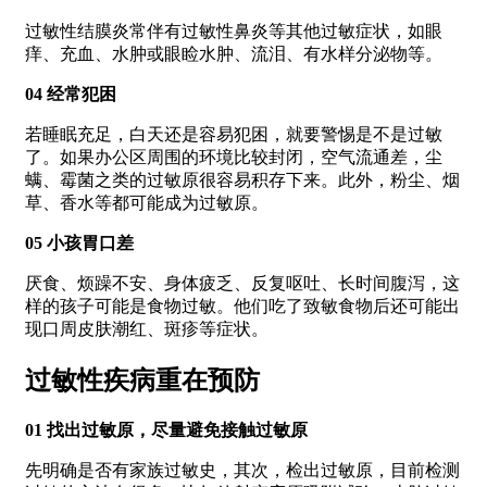
过敏性结膜炎常伴有过敏性鼻炎等其他过敏症状，如眼
痒、充血、水肿或眼睑水肿、流泪、有水样分泌物等。
04 经常犯困
若睡眠充足，白天还是容易犯困，就要警惕是不是过敏
了。如果办公区周围的环境比较封闭，空气流通差，尘
螨、霉菌之类的过敏原很容易积存下来。此外，粉尘、烟
草、香水等都可能成为过敏原。
05 小孩胃口差
厌食、烦躁不安、身体疲乏、反复呕吐、长时间腹泻，这
样的孩子可能是食物过敏。他们吃了致敏食物后还可能出
现口周皮肤潮红、斑疹等症状。
过敏性疾病重在预防
01 找出过敏原，尽量避免接触过敏原
先明确是否有家族过敏史，其次，检出过敏原，目前检测