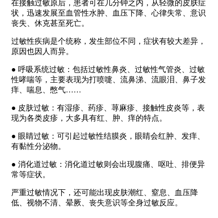
在接触过敏原后，患者可在几分钟之内，从轻微的皮肤症
状，迅速发展至血管性水肿、血压下降、心律失常、意识
丧失、休克甚至死亡。
过敏性疾病是个统称，发生部位不同，症状有较大差异，
原因也因人而异。
● 呼吸系统过敏：包括过敏性鼻炎、过敏性气管炎、过敏
性哮喘等，主要表现为打喷嚏、流鼻涕、流眼泪、鼻子发
痒、喘息、憋气……
● 皮肤过敏：有湿疹、药疹、荨麻疹、接触性皮炎等，表
现为各类皮疹，大多具有红、肿、痒的特点。
● 眼睛过敏：可引起过敏性结膜炎，眼睛会红肿、发痒、
有黏性分泌物。
● 消化道过敏：消化道过敏则会出现腹痛、呕吐、排便异
常等症状。
严重过敏情况下，还可能出现皮肤潮红、窒息、血压降
低、视物不清、晕厥、丧失意识等全身过敏反应。