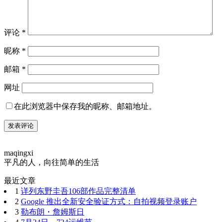
评论
*
昵称
*
邮箱
*
网址
在此浏览器中保存我的昵称、邮箱地址。
maqingxi
平凡的人，向往简单的生活
最近文章
1
详列东野圭吾106部作品完整清单
2
Google 推出全新安全验证方式：自拍视频登录账户
3
勒布朗・詹姆斯日