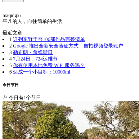
maqingxi
平凡的人，向往简单的生活
最近文章
1
详列东野圭吾106部作品完整清单
2
Google 推出全新安全验证方式：自拍视频登录账户
3
勒布朗・詹姆斯日
4
7月24日，724运维节
5
你有使用本地免费 WiFi 服务吗？
6
达成一个小目标：10000ml
今日节日
🎉 今日有1个节日