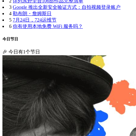
2
详列东野圭吾106部作品完整清单
3
Google 推出全新安全验证方式：自拍视频登录账户
4
勒布朗・詹姆斯日
5
7月24日，724运维节
6
你有使用本地免费 WiFi 服务吗？
今日节日
🎉 今日有1个节日