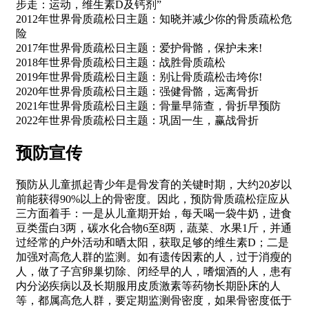
步走：运动，维生素D及钙剂”
2012年世界骨质疏松日主题：知晓并减少你的骨质疏松危
险
2017年世界骨质疏松日主题：爱护骨骼，保护未来!
2018年世界骨质疏松日主题：战胜骨质疏松
2019年世界骨质疏松日主题：别让骨质疏松击垮你!
2020年世界骨质疏松日主题：强健骨骼，远离骨折
2021年世界骨质疏松日主题：骨量早筛查，骨折早预防
2022年世界骨质疏松日主题：巩固一生，赢战骨折
预防宣传
预防从儿童抓起青少年是骨发育的关键时期，大约20岁以
前能获得90%以上的骨密度。因此，预防骨质疏松症应从
三方面着手：一是从儿童期开始，每天喝一袋牛奶，进食
豆类蛋白3两，碳水化合物6至8两，蔬菜、水果1斤，并通
过经常的户外活动和晒太阳，获取足够的维生素D；二是
加强对高危人群的监测。如有遗传因素的人，过于消瘦的
人，做了子宫卵巢切除、闭经早的人，嗜烟酒的人，患有
内分泌疾病以及长期服用皮质激素等药物长期卧床的人
等，都属高危人群，要定期监测骨密度，如果骨密度低于