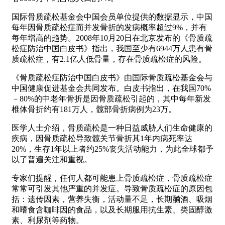
国际骨质疏松基金会中国会员单位提供的数据显示，中国
每年因骨质疏松症而并发骨折的发病概率超过9%，并有
每年增高的趋势。2008年10月20日在北京发布的《骨质疏
松症防治中国白皮书》指出，我国至少有6944万人患有骨
质疏松症，有2.1亿人低骨量，存在骨质疏松症的风险。
《骨质疏松症防治中国白皮书》由国际骨质疏松基金会与
中国健康促进基金会共同发布。白皮书指出，在我国70%
－80%的中老年骨折是因骨质疏松引起的，其中每年新发
椎体骨折约有181万人，髋部骨折病例为23万。
医学人士介绍，骨质疏松是一种日益威胁人们生命健康的
疾病，因骨质疏松导致髋关节骨折其1年内病死率达
20%，生存1年以上者约25%丧失活动能力，为此全球都予
以了普遍关注和重视。
专家们提醒，任何人都可能患上骨质疏松症，骨质疏松症
常常可引发其他严重的并发症。导致骨质疏松症的原因包
括：遗传因素，营养失衡，活动量不足，长期酗酒、吸烟
和嗜食含咖啡因的食品，以及长期服用抗生素、类固醇激
素、利尿剂等药物。