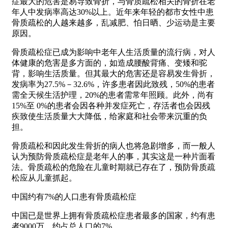
症最大的危害是易导致骨折，与骨质疏松相关的骨折在老
年人中发病率高达30%以上。近年来年轻的都市女性中患
骨质疏松的人越来越多，乱减肥、怕日晒、少运动是主要
原因。
骨质疏松症已成为影响中老年人生活质量的流行病，对人
体健康的危害是多方面的，如造成腰酸背痛、变矮和驼
背，影响生活质量。但其最大的危害还是容易发生骨折，
发病率为27.5%－32.6%，许多患者因此致残，50%的患者
需全天候生活护理，20%的患者需常年照顾。此外，尚有
15%至 0%的患者会因各种并发症死亡，存活者也会因残
疾致使生活质量大大降低，给家庭和社会带来沉重的负
担。
骨质疏松和因此发生骨折的病人也将急剧增多，而一般人
认为预防骨质疏松症是老年人的事，其实这是一种片面看
法。骨质疏松的危险在儿童时期就已存在了，预防骨质疏
松应从儿童抓起。
中国约有7%的人口患有骨质疏松症
中国已是世界上拥有骨质疏松症患者最多的国家，约有患
者9000万，约占总人口的7%。