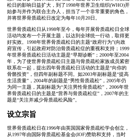
松日的影响日益扩大，到了1998年世界卫生组织(WHO)开
始参与并作为联合主办人，担当了一个非常重要的角色，
并将世界骨质疏松日改定为每年10月20日。
世界骨质疏松日从1998年至今，每年开展骨质疏松日全球
活动均发布一个开展主题，以达到全球统一行动，取得更
好实效。1998年世界骨质疏松日的主题“政府行为”(向政
府宣传，引起政府对防治骨质疏松症的重视和支持；1999
年世界骨质疏松日活动主题是“早期诊断”；2000年至2004
年，为了使世界骨质疏松日主题与骨质疏松家族成员紧密
联系在一起，提出四年骨质疏松日活动的主题是“向你的
骨骼投资”，但四年副标题不同。如2003年副标题是“提高
生活质量”，2004年的副题是“男性骨质疏松”，2005年仍
为同一主题，其副标题为“关注男性骨质疏松”，2006年世
界骨质疏松日的主题是“营养与骨质疏松症”，2007年的主
题是“关注并减少骨质疏松风险”。
设立宗旨
世界骨质疏松日在1996年由英国国家骨质疏松学会创立，
从1997年由国际骨质疏松基金会(IOF)赞助和支持，当时