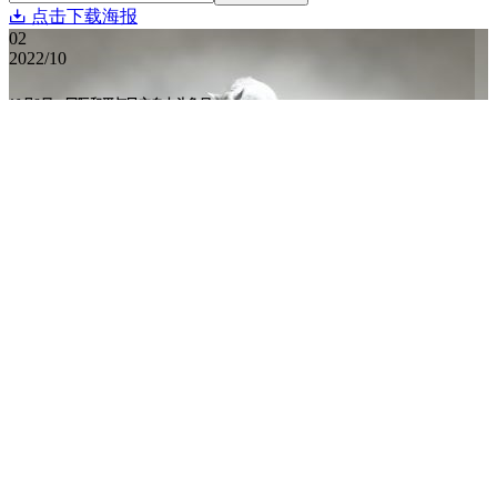
点击下载海报
02
2022/10
10月2日，国际和平与民主自由斗争日
国际和平与民主自由斗争日（International Day of Struggle for
Peace and Democracy），简称国际和平斗争日，1949年7月29
日，世界和平大会常设委员会把10月2日定为国际...
@ maqingxi
认真分享自己喜欢的东西
打赏作者
万水千山总是情，打赏一块行不行