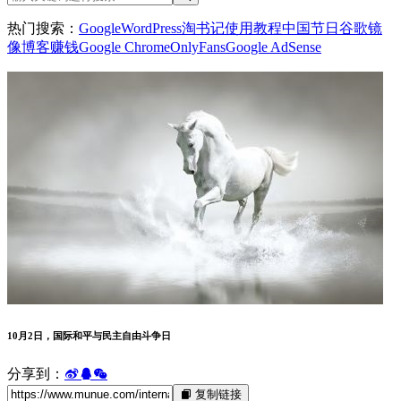
热门搜索：
Google
WordPress
淘书记
使用教程
中国节日
谷歌镜
像
博客赚钱
Google Chrome
OnlyFans
Google AdSense
10月2日，国际和平与民主自由斗争日
分享到：
复制链接