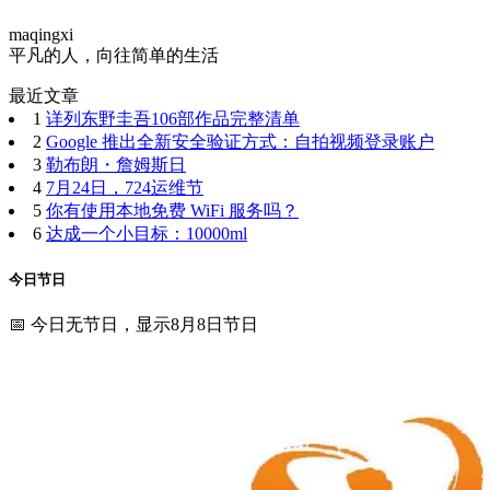
maqingxi
平凡的人，向往简单的生活
最近文章
1
详列东野圭吾106部作品完整清单
2
Google 推出全新安全验证方式：自拍视频登录账户
3
勒布朗・詹姆斯日
4
7月24日，724运维节
5
你有使用本地免费 WiFi 服务吗？
6
达成一个小目标：10000ml
今日节日
📅 今日无节日，显示8月8日节日