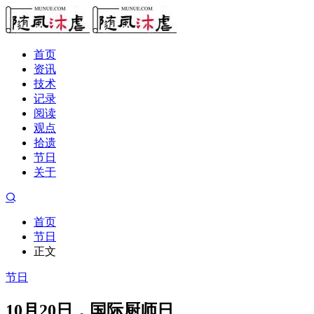
首页
资讯
技术
记录
阅读
观点
拾遗
节日
关于
首页
节日
正文
节日
10月20日，国际厨师日