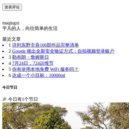
maqingxi
平凡的人，向往简单的生活
最近文章
1
详列东野圭吾106部作品完整清单
2
Google 推出全新安全验证方式：自拍视频登录账户
3
勒布朗・詹姆斯日
4
7月24日，724运维节
5
你有使用本地免费 WiFi 服务吗？
6
达成一个小目标：10000ml
今日节日
🎉 今日有1个节日