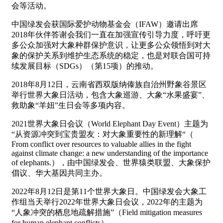
会等活动。
中国绿发会获国际爱护动物基金会（IFAW）邀请出席
2018年伙伴答谢会我们一直在加强宣传引导力度，呼吁更
多公众加强对大象种群保护意识，让更多公众领悟到对大
象的保护关系到维护生态系统的稳定，也是对联合国可持
续发展目标（SDGs）（第15项）的推动。
2018年8月12日，云南省西双版纳傣族自治州野象谷景区
举行世界大象日活动，包含大象巡游、大象“水果盛宴”、
救助象“羊妞”生日会等多项内容。
2021世界大象日会议（World Elephant Day Event）主题为
“从资源冲突到宝贵盟友：对大象重要性的新理解“（
From conflict over resources to valuable allies in the fight
against climate change: a new understanding of the importance
of elephants.），由中国绿发会、世界猿类联盟、大象保护
倡议、华大基因共同主办。
2022年8月12日是第11个世界大象日。中国绿发会大象工
作组当天举行2022年世界大象日会议，2022年的主题为
“人象冲突的栖息地疏解措施”（Field mitigation measures
for human elephant conflicts）。