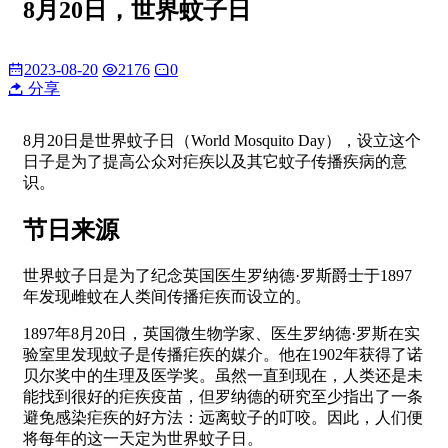
8月20日，世界蚊子日
2023-08-20
2176
0
分享
8月20日是世界蚊子日（World Mosquito Day），设立这个
日子是为了提高公众对疟疾以及其它蚊子传播疾病的意
识。
节日来源
世界蚊子日是为了纪念英国医生罗纳德·罗斯爵士于1897
年发现雌蚊在人类间传播疟疾而设立的。
1897年8月20日，英国微生物学家、医生罗纳德·罗斯在实
验室里发现蚊子是传播疟疾的媒介。他在1902年获得了诺
贝尔奖中的生理及医学奖。虽然一直到现在，人类还是未
能找到很好的疟疾疫苗，但罗纳德的研究至少指出了一条
避免感染疟疾的好方法：远离蚊子的叮咬。因此，人们便
将每年的这一天定为世界蚊子日。