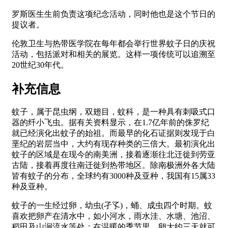
罗斯医生生前负责这项纪念活动，同时他也是这个节日的
提议者。
伦敦卫生与热带医学院在每年都会举行世界蚊子日的庆祝
活动，包括派对和相关的展览。这样一项传统可以追溯至
20世纪30年代。
补充信息
蚊子，属于昆虫纲，双翅目，蚊科，是一种具有刺吸式口
器的纤小飞虫。据有关资料显示，在1.7亿年前的侏罗纪
就已经演化出蚊子的始祖。而最早的化石证据则发现于白
垩纪的岩层当中，大约有现存种类的三倍大。最初演化出
蚊子的区域是在现今的南美洲，接着逐渐往北迁徙到劳亚
古陆，接着再度往南迁徙到热带地区。除南极洲外各大陆
皆有蚊子的分布，全球约有3000种及亚种，我国有15属33
种及亚种。
蚊子的一生经过卵，幼虫(孑孓)，蛹、成虫四个时期。蚊
喜欢把卵产在清水中，如小河水，雨水洼、水塘、池沼、
稻田及山涧流水等处；在温暖的季节里，卵大约三天就可