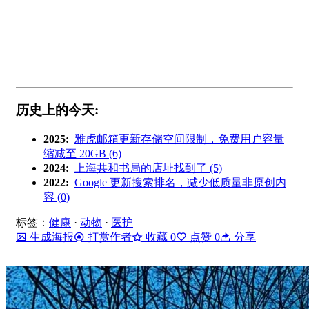
历史上的今天:
2025:
雅虎邮箱更新存储空间限制，免费用户容量
缩减至 20GB (6)
2024:
上海共和书局的店址找到了 (5)
2022:
Google 更新搜索排名，减少低质量非原创内
容 (0)
标签：
健康
·
动物
·
医护
生成海报
打赏作者
收藏
0
点赞
0
分享