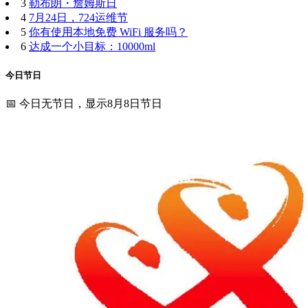
3
勒布朗・詹姆斯日
4
7月24日，724运维节
5
你有使用本地免费 WiFi 服务吗？
6
达成一个小目标：10000ml
今日节日
📅 今日无节日，显示8月8日节日