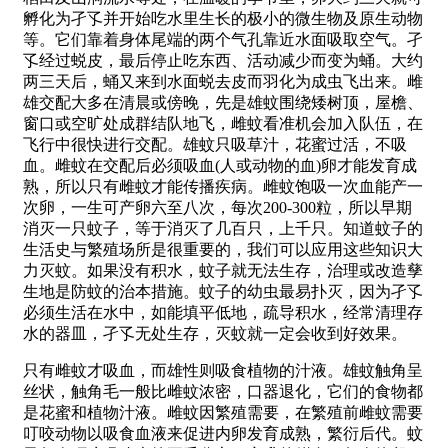
孵化为孑孓并开始吃水里生长的极小的微生物及原生动物
等。它们靠着身体尾端的两个气孔靠近水面吸取空气。孑
孓经过蜕皮，最后停止吃东西、活动减少而变为蛹。大约
两三天后，蛹又来到水面蜕去皮而羽化为成虫飞出来。雌
雄交配大多在清晨或傍晚，先是雄蚊围绕矮树顶，屋檐、
窗口或空旷处成群结队地飞，雌蚊看准机会加入队伍，在
飞行中很快进行交配。雄蚊只吸草汁，花蜜过活，不吸
血。雌蚊在交配后必须吸血(人或动物的血)卵才能发育成
熟，所以只有雌蚊才能传播疾病。雌蚊饱吸一次血能产一
次卵，一生可产卵六至八次，每次200-300粒，所以早期
消灭一只蚊子，等于消灭了几百只，上千只。知道蚊子的
生活史与繁殖场所是很重要的，我们可以应用这些知识大
力灭蚊。如果没有积水，蚊子就无法生存，治理或改造孳
生地是防蚊的治本措施。蚊子的幼虫最易扑灭，因为孑孓
必须生活在水中，如能填平低地，疏导积水，经常清理存
水的器皿，孑孓无处生存，灭蚊就一定会收到好效果。
只有雌蚊才吸血，而雄性则吸食植物的汁液。雄蚊触角呈
丝状，触角毛一般比雌蚊浓密，口器退化，它们的食物都
是花蜜和植物汁液。雌蚊因繁殖需要，在繁殖前雌蚊需要
叮咬动物以吸食血液来促进内卵发育成熟，繁衍后代。蚊