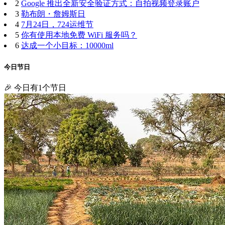
2
Google 推出全新安全验证方式：自拍视频登录账户
3
勒布朗・詹姆斯日
4
7月24日，724运维节
5
你有使用本地免费 WiFi 服务吗？
6
达成一个小目标：10000ml
今日节日
🎉 今日有1个节日