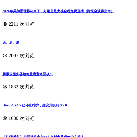
maqingxi
平凡的人，向往简单的生活
最近文章
1
详列东野圭吾106部作品完整清单
2
Google 推出全新安全验证方式：自拍视频登录账户
3
勒布朗・詹姆斯日
4
7月24日，724运维节
5
你有使用本地免费 WiFi 服务吗？
6
达成一个小目标：10000ml
今日节日
🎉 今日有1个节日