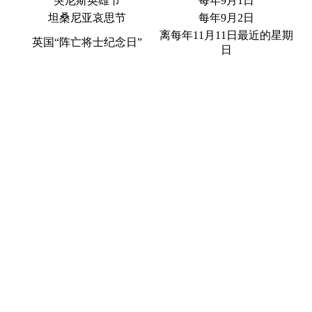
突尼斯英雄节
每年9月1日
坦桑尼亚哀思节
每年9月2日
离每年11月11日最近的星期
英国“阵亡将士纪念日”
日