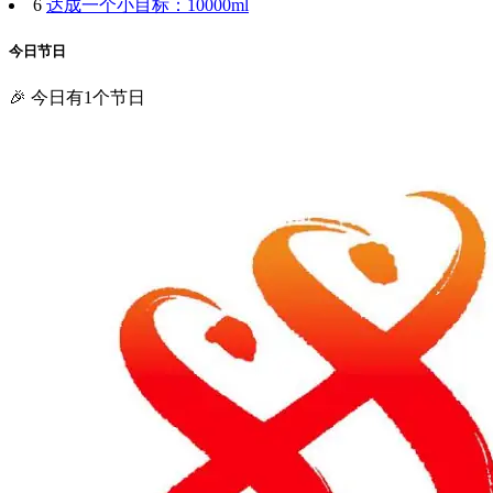
节日
2023-09-16
全民国防教育日
每年9月的第三个星期六是全民国防教育日（Nationwide
National Defense Education Day），是国家设定的对全民进行
大规模国防教育的主题活动日，群众性国防教育活动的形式之
一。目的是弘扬爱国主义精神，普及国防教育，使全民增强国
防观念，掌握必要的国防知识和军事技能，自觉履行国防义
务，关心、支持、参与国防建设。 ...