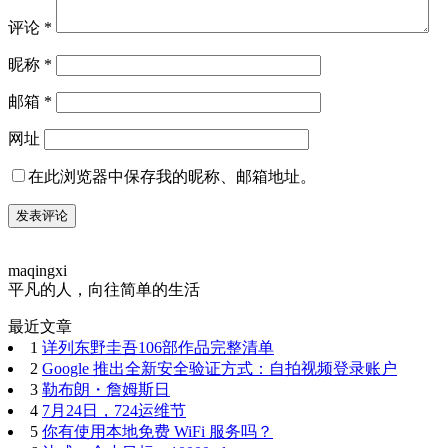
节日
2023-09-18
9月18日，九一八事变纪念日
九一八事变（the September 18 Incident），又称奉天事变、柳
条湖事件，是1931年9月18日日本驻中国东北地区的关东军突
然袭击沈阳，以武力侵占东北的事件。 九一八事变是由日本
蓄意制造并发动的侵华战争，是日本帝国主义企图以武力征服
中国的开端，是中国抗日战争的起点，标志着中国局部抗战的
开始，揭开了第二次世界大战 ...