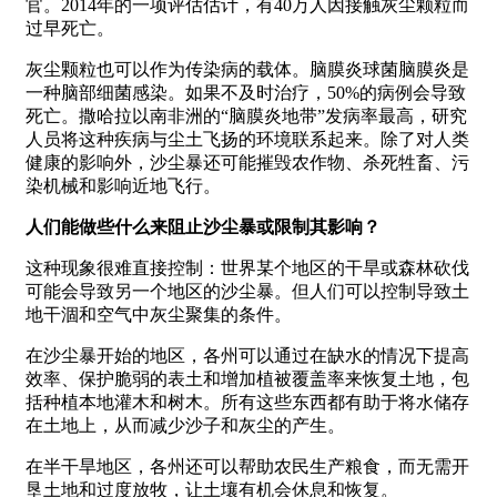
官。2014年的一项评估估计，有40万人因接触灰尘颗粒而
过早死亡。
灰尘颗粒也可以作为传染病的载体。脑膜炎球菌脑膜炎是
一种脑部细菌感染。如果不及时治疗，50%的病例会导致
死亡。撒哈拉以南非洲的“脑膜炎地带”发病率最高，研究
人员将这种疾病与尘土飞扬的环境联系起来。除了对人类
健康的影响外，沙尘暴还可能摧毁农作物、杀死牲畜、污
染机械和影响近地飞行。
人们能做些什么来阻止沙尘暴或限制其影响？
这种现象很难直接控制：世界某个地区的干旱或森林砍伐
可能会导致另一个地区的沙尘暴。但人们可以控制导致土
地干涸和空气中灰尘聚集的条件。
在沙尘暴开始的地区，各州可以通过在缺水的情况下提高
效率、保护脆弱的表土和增加植被覆盖率来恢复土地，包
括种植本地灌木和树木。所有这些东西都有助于将水储存
在土地上，从而减少沙子和灰尘的产生。
在半干旱地区，各州还可以帮助农民生产粮食，而无需开
垦土地和过度放牧，让土壤有机会休息和恢复。