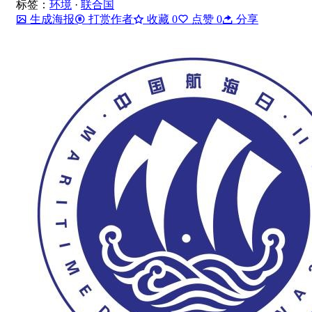
标签：
环境
·
联合国
生成海报
打赏作者
收藏
0
点赞
0
分享