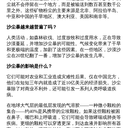
尘就不会停留在一个地方，而是被输送到数百甚至数千公
里之外。这些矿物粉尘的主要来源是北非、阿拉伯半岛、
中亚和中国的干旱地区、澳大利亚、美国和南非等。
沙尘暴越来越普遍了吗？
人类活动，如森林砍伐、过度放牧和过度用水，正在导致
沙漠蔓延，并增加沙尘暴的可能性。气候变化带来了干旱
和更极端的温度，加剧了这些因素。在一些地区，沙漠沙
尘在20世纪翻了一番，增加了沙尘暴的发生几率。
沙尘暴的影响是什么？
它们可能对农业和工业造成灾难性后果。仅在中国北方，
他们在短短三年内就造成了近10亿美元的经济损失。沙尘
暴除了对商业不利外，还可能引发一系列人类呼吸道疾
病。
在地球大气层的最低层发现的气溶胶——一种微小颗粒的
集合——约40%是风携带的尘埃颗粒。如果这些颗粒被困
在鼻子、嘴巴和上呼吸道，它们可能会导致哮喘或肺炎等
疾病。更细的颗粒可以穿透更深，到达血液并影响所有器