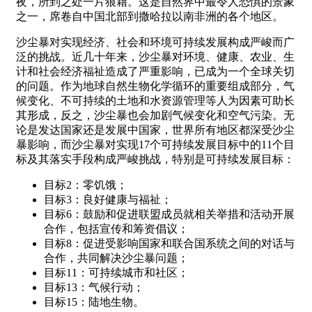
夜，所到之处一片狼藉。这是自然界中最令人恐惧的景象
之一，席卷自中国北部到撒哈拉以南非洲的各个地区。
沙尘暴对实现经济、社会和环境可持续发展构成严峻而广
泛的挑战。近几十年来，沙尘暴对环境、健康、农业、生
计和社会经济福祉造成了严重影响，已成为一个全球关切
的问题。作为地球自然生物化学循环的重要组成部分，气
候变化、不可持续的土地和水资源管理等人为因素可助长
其形成，反之，沙尘暴也会加剧气候变化和空气污染。无
论是发达国家还是发展中国家，世界所有地区都深受沙尘
暴影响，而沙尘暴对实现17个可持续发展目标中的11个目
标及其落实手段构成严峻挑战，特别是可持续发展目标：
目标2：零饥饿；
目标3：良好健康与福祉；
目标6：鼓励和促进联盟成员就相关举措和活动开展
合作，包括宣传和筹资倡议；
目标8：促进受影响国家和联合国系统之间的对话与
合作，共同解决沙尘暴问题；
目标11：可持续城市和社区；
目标13：气候行动；
目标15：陆地生物。