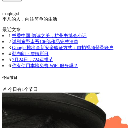
maqingxi
平凡的人，向往简单的生活
最近文章
1
书香中国·阅读之美，杭州书博会小记
2
详列东野圭吾106部作品完整清单
3
Google 推出全新安全验证方式：自拍视频登录账户
4
勒布朗・詹姆斯日
5
7月24日，724运维节
6
你有使用本地免费 WiFi 服务吗？
今日节日
🎉 今日有1个节日