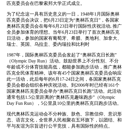
匹克委员会在巴黎索邦大学正式成立。
为了纪念这一具有历史意义的一日，1948年1月国际奥林
匹克委员会决议，把6月23日定为“奥林匹克日”，各国家
奥林匹克委员会在每年6月23日举行国际性庆祝活动, 推广
全员参加体育的理想。当年6月23日举行了首次奥林匹克
日活动，参加的国家有葡萄牙、希腊、奥地利、加拿大、
瑞士、英国、乌拉圭、委内瑞拉和比利时
1987年，国际奥林匹克委员会发起了“奥林匹克日长跑”
（Olympic Day Run）活动。鼓励世界上不分性别、不分
年龄或不分体育技能高低，都能参加跑步活动，推广奥林
匹克全民体育精神。该年有45个国家奥林匹克委员会响应
此一活动，此后每年的6月17-24日之间，各国家奥林匹克
委员会都会组织各种庆祝活动。到2006年时已经有161个
国家奥林匹克委员会举办“奥林匹克日长跑”活动。此活动
通常包括1.5公里距离的“奥林匹克趣味跑步”（Olympic
Day Fun Run），5公里及10公里的奥林匹克日跑步活动。
现代奥林匹克运动会不分种族、肤色、宗教信仰、意识形
态、语言文化，全世界人民相聚在五环旗下，以团结、和
平与友谊为宗旨进行公平竞技，具有国际性的特点。