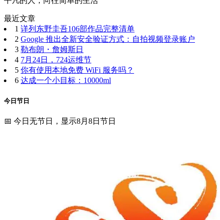
平凡的人，向往简单的生活
最近文章
1
详列东野圭吾106部作品完整清单
2
Google 推出全新安全验证方式：自拍视频登录账户
3
勒布朗・詹姆斯日
4
7月24日，724运维节
5
你有使用本地免费 WiFi 服务吗？
6
达成一个小目标：10000ml
今日节日
📅 今日无节日，显示8月8日节日