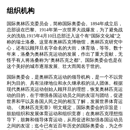
组织机构
国际奥林匹克委员会，简称国际奥委会。1894年成立后，
总部设在巴黎。1914年第一次世界大战爆发，为了避免战
火的洗劫,1915年4月10日总部迁入这个有“国际文化城”之
称的瑞士洛桑。这里有奥林匹克博物馆，奥林匹克研究中
心，还有以顾拜旦名字命名的大街，体育场，等等。数十
年来，洛桑为奥林匹克运动的发展，作出了重大贡献，无
怪乎有人将洛桑称为"奥林匹克之都"。国际奥委会也是在
这个美好的城市逐渐发展、壮大而闻名于世的。
国际奥委会，是奥林匹克运动的领导机构，是一个不以营
利为目的、具有法律地位和永久继承权的法人团体。根据
现代奥林匹克运动创始人顾拜旦的理想，恢复奥林匹克运
动的目的，在于增强各国运动员之间的友谊与团结，促进
世界和平以及各国人民之间的相互了解，发展世界体育运
动。《奥林匹克宪章》明文规定，国际奥委会的宗旨是：
鼓励组织和发展体育运动和组织竞赛；在奥林匹克理想指
导下，鼓舞和领导体育运动，从而促进和加强各国运动员
之间的友谊；迄今已有近百年历史的国际奥委会，为之作