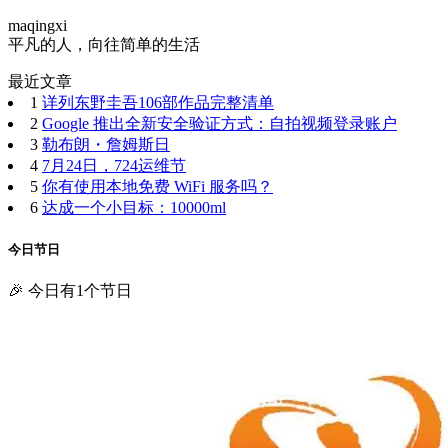
maqingxi
平凡的人，向往简单的生活
最近文章
1
详列东野圭吾106部作品完整清单
2
Google 推出全新安全验证方式：自拍视频登录账户
3
勒布朗・詹姆斯日
4
7月24日，724运维节
5
你有使用本地免费 WiFi 服务吗？
6
达成一个小目标：10000ml
今日节日
🎉 今日有1个节日