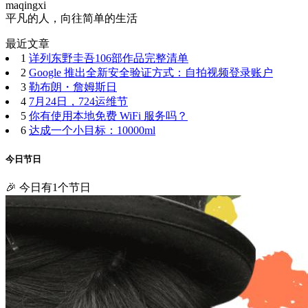
maqingxi
平凡的人，向往简单的生活
最近文章
1
详列东野圭吾106部作品完整清单
2
Google 推出全新安全验证方式：自拍视频登录账户
3
勒布朗・詹姆斯日
4
7月24日，724运维节
5
你有使用本地免费 WiFi 服务吗？
6
达成一个小目标：10000ml
今日节日
🎉 今日有1个节日