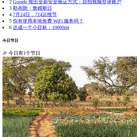
2
Google 推出全新安全验证方式：自拍视频登录账户
3
勒布朗・詹姆斯日
4
7月24日，724运维节
5
你有使用本地免费 WiFi 服务吗？
6
达成一个小目标：10000ml
今日节日
🎉 今日有1个节日