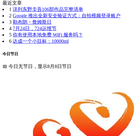
最近文章
1
详列东野圭吾106部作品完整清单
2
Google 推出全新安全验证方式：自拍视频登录账户
3
勒布朗・詹姆斯日
4
7月24日，724运维节
5
你有使用本地免费 WiFi 服务吗？
6
达成一个小目标：10000ml
今日节日
📅 今日无节日，显示8月8日节日