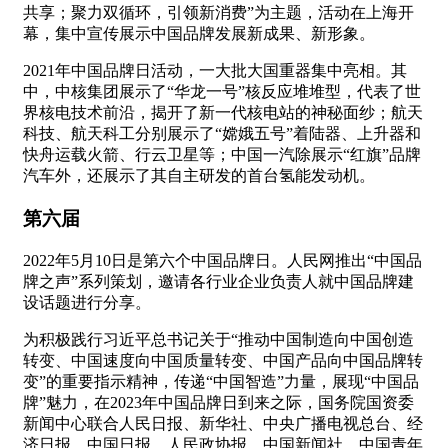
共享；聚力双循环，引领新消费”为主题，活动在上海开
幕，集中宣传展示中国品牌发展新成果、新形象。
2021年中国品牌日活动，一大批大国重器集中亮相。其
中，中核集团展示了“华龙一号”核反应堆堆型，代表了世
界核电技术前沿，揭开了新一代核电站的神秘面纱；航天
科技、航天科工分别展示了“嫦娥五号”着陆器、上升器和
快舟运载火箭、行云卫星等；中国一汽除展示“红旗”品牌
汽车外，还展示了其自主研发的首台氢能发动机。
第六届
2022年5月10日是第六个中国品牌日。人民网推出“中国品
牌之声”系列策划，邀请各行业企业负责人就中国品牌建
设话题进行分享。
为积极践行习近平总书记关于“推动中国制造向中国创造
转变、中国速度向中国质量转变、中国产品向中国品牌转
变”的重要指示精神，传递“中国智造”力量，展现“中国品
牌”魅力，在2023年中国品牌日到来之际，国务院国资委
新闻中心联合人民日报、新华社、中央广播电视总台、经
济日报、中国日报、人民政协报、中国新闻社、中国青年