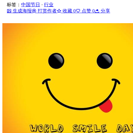
标签：
中国节日
·
行业
生成海报
打赏作者
收藏
0
点赞
0
分享