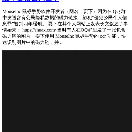
MouseInc 鼠标手势软件开发者（网名：耍下）因为在 QQ 群
中发送含有公民隐私数据的磁力链接，触犯“侵犯公民个人信
息罪”被判四年缓刑。 耍下在其个人网站上发表长文叙述了事
情始末： https://shuax.com/ 当时有人在QQ群里发了一张包含
磁力链的图片，耍下使用 MouseInc 鼠标手势的 ocr 功能，快
速识别图片中的磁力链，并 ...