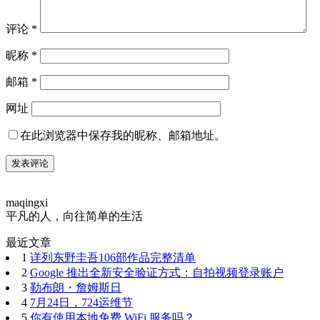
评论
*
昵称
*
邮箱
*
网址
在此浏览器中保存我的昵称、邮箱地址。
maqingxi
平凡的人，向往简单的生活
最近文章
1
详列东野圭吾106部作品完整清单
2
Google 推出全新安全验证方式：自拍视频登录账户
3
勒布朗・詹姆斯日
4
7月24日，724运维节
5
你有使用本地免费 WiFi 服务吗？