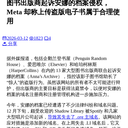
图书出版商起诉安娜的档案侵权，
Meta 却称上传盗版电子书属于合理使
用
2026-03-12
1823
4
分享
据外媒报道，包括企鹅兰登书屋（Penguin Random
House）、爱思唯尔（Elsevier）和哈珀柯林斯
（HarperCollins）在内的 13 家大型图书出版商联合起诉安
娜的档案（Anna’s Archive），指控该影子图书馆助长了
“惊人”的盗版行为。虽然该网站的所有者不太可能进行辩
护，但出版商的主要目标是获得法庭禁令，以便对安娜的
档案的域名注册商和注册管理机构进一步施加压力。
今年，安娜的档案已经遭遇了不少法律纠纷和域名问题。
12 月下旬，颇受欢迎的 Shadow Library 被Spotify 和几家
大型唱片公司起诉，
导致其失去了 .org 主域名
。该网站的
应对措施是添加新的域名。在上周失去 .LI 域名后，它又