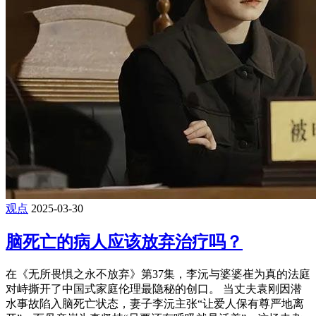
观点
2025-03-30
脑死亡的病人应该放弃治疗吗？
在《无所畏惧之永不放弃》第37集，李沅与婆婆崔为真的法庭
对峙撕开了中国式家庭伦理最隐秘的创口‌。 当丈夫袁刚因潜
水事故陷入脑死亡状态，妻子李沅主张“让爱人保有尊严地离