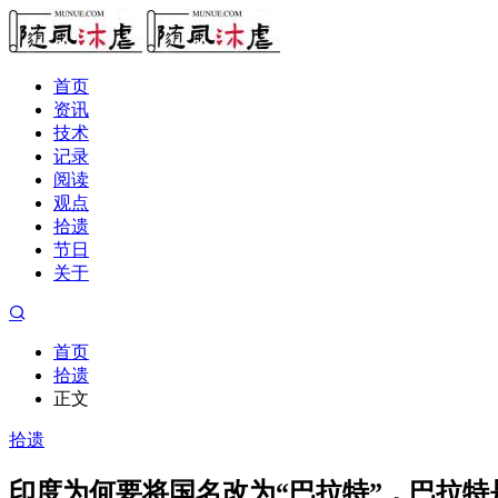
首页
资讯
技术
记录
阅读
观点
拾遗
节日
关于
首页
拾遗
正文
拾遗
印度为何要将国名改为“巴拉特”，巴拉特