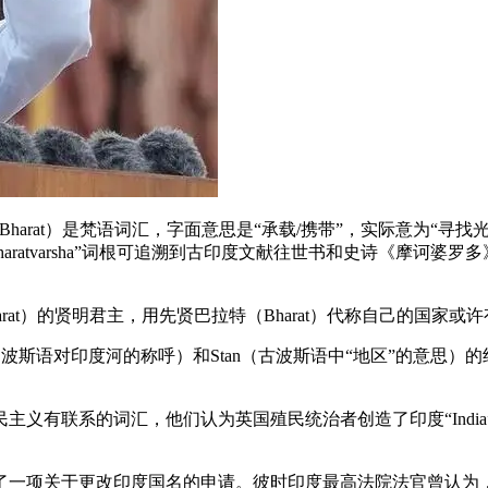
特”（Bharat）是梵语词汇，字面意思是“承载/携带”，实际意为“
”或“Bharatvarsha”词根可追溯到古印度文献往世书和史诗《摩诃婆
at）的贤明君主，用先贤巴拉特（Bharat）代称自己的国家
du（波斯语对印度河的称呼）和Stan（古波斯语中“地区”的意思
有联系的词汇，他们认为英国殖民统治者创造了印度“India”这个
了一项关于更改印度国名的申请。彼时印度最高法院法官曾认为，印度