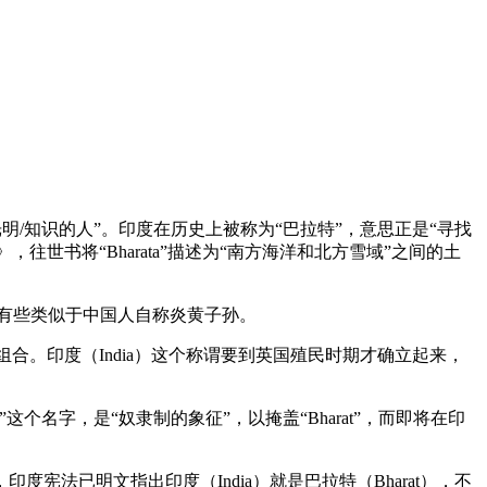
寻找光明/知识的人”。印度在历史上被称为“巴拉特”，意思正是“寻找
罗多》，往世书将“Bharata”描述为“南方海洋和北方雪域”之间的土
或许有些类似于中国人自称炎黄子孙。
）的组合。印度（India）这个称谓要到英国殖民时期才确立起来，
名字，是“奴隶制的象征”，以掩盖“Bharat”，而即将在印
宪法已明文指出印度（India）就是巴拉特（Bharat），不