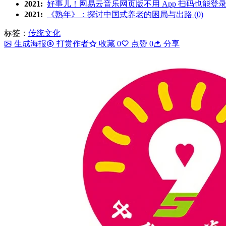
2021:
好事儿！网易云音乐网页版不用 App 扫码也能登录了 
2021:
《熟年》：探讨中国式养老的困局与出路 (0)
标签：
传统文化
生成海报
打赏作者
收藏
0
点赞
0
分享