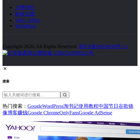
点赞排行
标签云图
WPS Office
WordPress
Copyright 2026. All Rights Reserved.
浙ICP备09020836号-11
.
浙公网安备 33082502000225号
搜索
热门搜索：
Google
WordPress
淘书记
使用教程
中国节日
谷歌镜
像
博客赚钱
Google Chrome
OnlyFans
Google AdSense