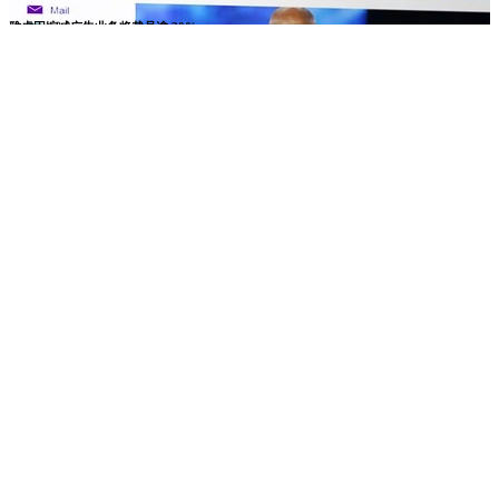
雅虎因缩减广告业务将裁员逾 20%
雅虎在当地时间 2 月 9 日发表声明，称其将在 2023 年底前裁
员 20% 以重组其广告部门，影响其广告技术业务的 1,600 名
员工。 员工于周四接到通知，公司 12% 的员工（1,0...
@ maqingxi
认真分享自己喜欢的东西
打赏作者
万水千山总是情，打赏一块行不行