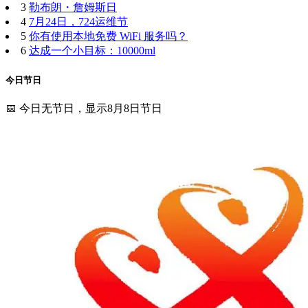
3
勒布朗・詹姆斯日
4
7月24日，724运维节
5
你有使用本地免费 WiFi 服务吗？
6
达成一个小目标：10000ml
今日节日
📅 今日无节日，显示8月8日节日