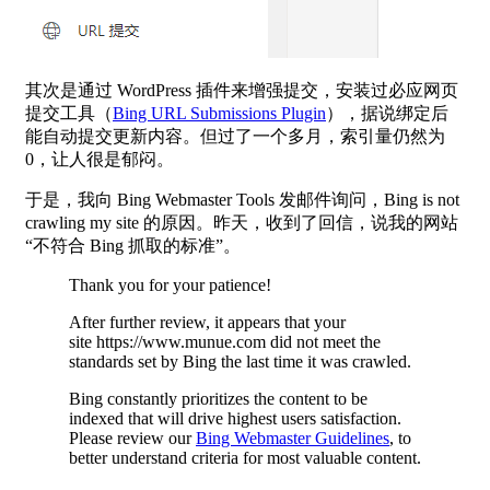
其次是通过 WordPress 插件来增强提交，安装过必应网页
提交工具（
Bing URL Submissions Plugin
），据说绑定后
能自动提交更新内容。但过了一个多月，索引量仍然为
0，让人很是郁闷。
于是，我向 Bing Webmaster Tools 发邮件询问，Bing is not
crawling my site 的原因。昨天，收到了回信，说我的网站
“不符合 Bing 抓取的标准”。
Thank you for your patience!
After further review, it appears that your
site https://www.munue.com did not meet the
standards set by Bing the last time it was crawled.
Bing constantly prioritizes the content to be
indexed that will drive highest users satisfaction.
Please review our
Bing Webmaster Guidelines
, to
better understand criteria for most valuable content.