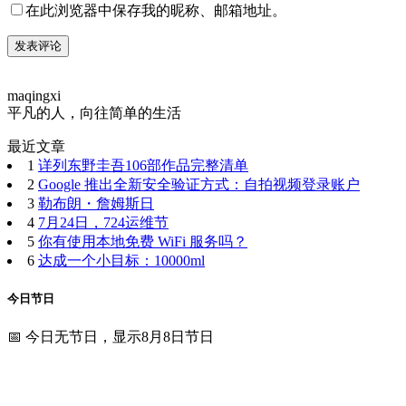
在此浏览器中保存我的昵称、邮箱地址。
maqingxi
平凡的人，向往简单的生活
最近文章
1
详列东野圭吾106部作品完整清单
2
Google 推出全新安全验证方式：自拍视频登录账户
3
勒布朗・詹姆斯日
4
7月24日，724运维节
5
你有使用本地免费 WiFi 服务吗？
6
达成一个小目标：10000ml
今日节日
📅 今日无节日，显示8月8日节日