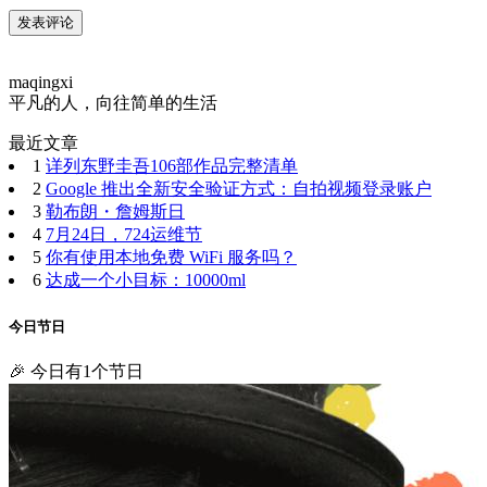
maqingxi
平凡的人，向往简单的生活
最近文章
1
详列东野圭吾106部作品完整清单
2
Google 推出全新安全验证方式：自拍视频登录账户
3
勒布朗・詹姆斯日
4
7月24日，724运维节
5
你有使用本地免费 WiFi 服务吗？
6
达成一个小目标：10000ml
今日节日
🎉 今日有1个节日