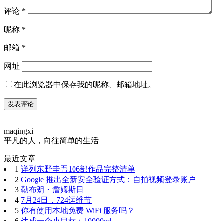
评论
*
昵称
*
邮箱
*
网址
在此浏览器中保存我的昵称、邮箱地址。
maqingxi
平凡的人，向往简单的生活
最近文章
1
详列东野圭吾106部作品完整清单
2
Google 推出全新安全验证方式：自拍视频登录账户
3
勒布朗・詹姆斯日
4
7月24日，724运维节
5
你有使用本地免费 WiFi 服务吗？
6
达成一个小目标：10000ml