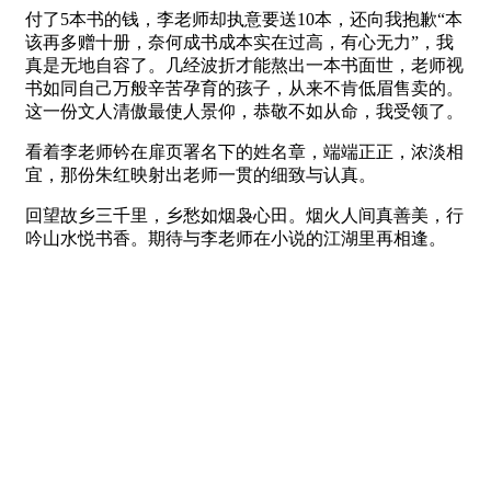
付了5本书的钱，李老师却执意要送10本，还向我抱歉“本
该再多赠十册，奈何成书成本实在过高，有心无力”，我
真是无地自容了。几经波折才能熬出一本书面世，老师视
书如同自己万般辛苦孕育的孩子，从来不肯低眉售卖的。
这一份文人清傲最使人景仰，恭敬不如从命，我受领了。
看着李老师钤在扉页署名下的姓名章，端端正正，浓淡相
宜，那份朱红映射出老师一贯的细致与认真。
回望故乡三千里，乡愁如烟袅心田。烟火人间真善美，行
吟山水悦书香。期待与李老师在小说的江湖里再相逢。