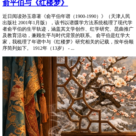
俞平伯与《红楼梦》
近日阅读孙玉蓉著《俞平伯年谱（1900-1990）》（天津人民
出版社 2001年1月版），该书以谱牒学方法系统梳理了现代学
者俞平伯的生平轨迹，涵盖其文学创作、红学研究、昆曲推广
及教育活动，兼顾生平与时代背景的联系。 俞平伯是红学大
家，我梳理了年谱中与《红楼梦》研究相关的记载，按年份顺
序简列如下。 1912年（13岁） - ...