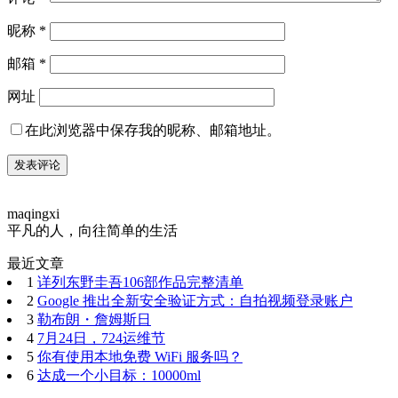
昵称
*
邮箱
*
网址
在此浏览器中保存我的昵称、邮箱地址。
maqingxi
平凡的人，向往简单的生活
最近文章
1
详列东野圭吾106部作品完整清单
2
Google 推出全新安全验证方式：自拍视频登录账户
3
勒布朗・詹姆斯日
4
7月24日，724运维节
5
你有使用本地免费 WiFi 服务吗？
6
达成一个小目标：10000ml