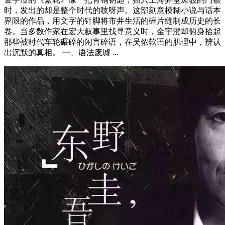
时，发出的却是整个时代的吱呀声。这部刻意模糊小说与话本
界限的作品，用文字的针脚将市井生活的碎片缝制成历史的长
卷。当多数作家在宏大叙事里找寻意义时，金宇澄却俯身拾起
那些被时代车轮碾碎的闲言碎语，在吴侬软语的肌理中，辨认
出沉默的真相。 一、语法废墟 ...