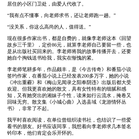
居住的小区门卫处，由爱人代收了。
“我有点不懂事，向老师求书，还让老师跑一趟。”
“没关系，你这么高尚的人，值得送。”
现在很多作家出书，都是自费的，就像李老师这本《回望
故乡三千里》，定价86元，就算李老师自己要留一些，也
是从出版社买回来的。李老师将我的故事传播开去，还要
她自个掏钱送书给我，我实在惭愧的紧。
李老师笔耕多年，作品颇丰，是《今古传奇》和番茄小说
签约作家，在番茄小说上已经发表200多万字，她的小说
《冲出重霾》和《梅山见闻录之阳奉阴违》出版后都大受
欢迎。但我更喜欢她的散文，具有女性特有的细腻和感
知，又有她突出的湘妹子个性，读来如行云流水，掩卷又
回味无穷。散文集《小城心曲》入选县域《龙游情怀丛
书》，非常了不起。
我平时喜欢阅读，在单位曾组织读书社，也结识了一些爱
看书的朋友。好书应该同享，我想着向李老师求几本签名
钤印本，他们肯定会乐开怀的。