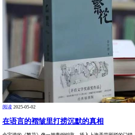
阅读
2025-05-02
在语言的褶皱里打捞沉默的真相
金宇澄的《繁花》像一把青铜钥匙，插入上海弄堂斑驳的门锁