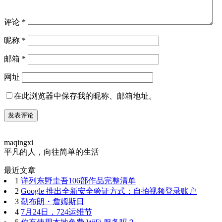
评论
*
昵称
*
邮箱
*
网址
在此浏览器中保存我的昵称、邮箱地址。
maqingxi
平凡的人，向往简单的生活
最近文章
1
详列东野圭吾106部作品完整清单
2
Google 推出全新安全验证方式：自拍视频登录账户
3
勒布朗・詹姆斯日
4
7月24日，724运维节